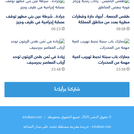
طقس الجمعة.. أجواء حارة وقطرات
جرادة.. شرطة عين بني مطهر توقف
مطرية بعدد من مناطق المملكة
عصابة إجرامية في ظرف وجيز
00:23
09:08
جمارك باب سبتة تحبط تهريب كمية
زيادة في ثمن طحن الزيتون توحد
مهمة من المخدرات
أرباب المعاصر بجرسيف
23:48
23:59
شاركنا برأيك!
© حقوق النشر 2026، جميع الحقوق محفوظة |
icisahara.com
icisahara.com - جريدة مغربية مستقلة تتجدد على مدار الساعة