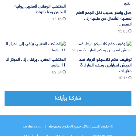
المنتخب الوطني المغربي يواجه
البحرين وديا بالرباط
جدل واسع بسبب نقل الجمع العام
لعصبة الشمال من طنجة إلى
13:16
القصر…
15:05
توقيف حكم كلاسيكو الرجاء ضد
المنتخب المغربي يرتقي إلى المركز الـ
الجيش لمباراتين وحكم الفار لـ 3
11 عالميا
مباريات
09:54
10:15
شاركنا برأيك!
© حقوق النشر 2026، جميع الحقوق محفوظة |
icisahara.com