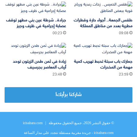
طقس الجمعة.. أجواء حارة وقطرات
جرادة.. شرطة عين بني مطهر توقف
مطرية بعدد من مناطق المملكة
عصابة إجرامية في ظرف وجيز
00:23
09:08
جمارك باب سبتة تحبط تهريب كمية
زيادة في ثمن طحن الزيتون توحد
مهمة من المخدرات
أرباب المعاصر بجرسيف
23:48
23:59
شاركنا برأيك!
© حقوق النشر 2026، جميع الحقوق محفوظة |
icisahara.com
icisahara.com - جريدة مغربية مستقلة تتجدد على مدار الساعة