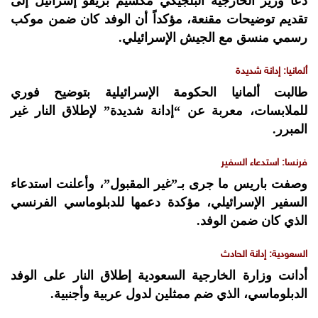
دعا وزير الخارجية البلجيكي مكسيم بريفو إسرائيل إلى
تقديم توضيحات مقنعة، مؤكداً أن الوفد كان ضمن موكب
رسمي منسق مع الجيش الإسرائيلي.
ألمانيا: إدانة شديدة
طالبت ألمانيا الحكومة الإسرائيلية بتوضيح فوري
للملابسات، معربة عن “إدانة شديدة” لإطلاق النار غير
المبرر.
فرنسا: استدعاء السفير
وصفت باريس ما جرى بـ”غير المقبول”، وأعلنت استدعاء
السفير الإسرائيلي، مؤكدة دعمها للدبلوماسي الفرنسي
الذي كان ضمن الوفد.
السعودية: إدانة الحادث
أدانت وزارة الخارجية السعودية إطلاق النار على الوفد
الدبلوماسي، الذي ضم ممثلين لدول عربية وأجنبية.