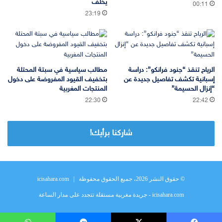
يخلف
00:11
23:19
الرياح تنقذ “جنود فرانكو”: دراسة
مطالب سياسية في سبتة المحتلة
إسبانية تكشف تفاصيل جديدة عن
بتخفيف القيود المفروضة على دخول
“إنزال الحسيمة”
المنتجات المغربية
22:30
22:42
شاركنا برأيك!
© حقوق النشر 2026، جميع الحقوق محفوظة |
icisahara.com
icisahara.com - جريدة مغربية مستقلة تتجدد على مدار الساعة