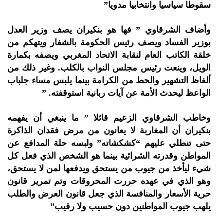
سقوطا سياسيا وانتخابيا مدويا”
وأضاف الشرقاوي ” فها هو بنكيران يصف وزير العدل
بوزير الفساد ويصف رئيس الحكومة بالشفار ويتهكم من
خلقة الكاتب العام لنقابة الاتحاد المغربي ويصفه بكمارة
الويل، وينعت رئيس مجلس النواب بالكلب. وغير ذلك من
ألفاظ التشهير والحط من الكرامة بينما يلبس مساء جلباب
الواعظ ليحدث الأمة عن آيات ربانية استوقفته. ”
وخاطب الشرقاوي الزعيم قائلا ” ما ينبغي أن يفهمه
بنكيران أن المغاربة لا يعانون من مرض فقدان الذاكرة
حتى تنطلي عليهم “كشكشاته” ولبسه حلة المدافع عن
المواطن وقدرته الشرائية بينما هو الشخص الذي فعل كل
شيء ليأخذ من جيوب من يستحق ويدفعها لمن لا يستحق،
وهو الذي في عهده حررت المحروقات وتم تمرير قانون
حرية الأسعار والمنافسة الذي جعل قانون العرض والطلب
يلهب جيوب المواطنين دون حسيب ولا رقيب”