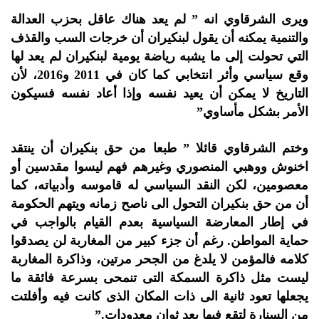
ويرى الشرقاوي انه ” لم يعد هناك عاقل بحزب العدالة
والتنمية يمكنه أن يقول لبنكيران أن خرجات السب والقذف
التي تحولت إلى ما يشبه رياضة يومية لبنكيران لم يعد لها
وقع سياسي وأثر انتخابي كما كان في 2011 و2016، لأن
التاريخ لا يمكن أن يعيد نفسه وإذا أعاد نفسه فسيكون
الأمر بشكل مأساوي”
وختم الشرقاوي قائلا ” طبعا من حق بنكيران أن ينتقد
اخنوش ووهبي المنصوري وغيرهم فهم ليسوا مقدسين أو
معصومين، لكن النقد السياسي له قاموسه وأدبياته، كما
أن من حق بنكيران التحول الى ناصح زمانه ويتهم الحكومة
في إطار المعارضة السياسية بعدم القيام بالواجب في
حماية المواطن. رغم أن جزء كبير من المغاربة لن يصدقوا
كلامه فالمؤمن لا يلدغ من الجحر مرتين، وذاكرة المغاربة
ليست مثل ذاكرة السمكة التى تنمحى بسرعة فائقة ما
يجعلها تعود ثانية الى ذات المكان الذى كانت فيه وأفلتت
من السنارة لتقع فيها بعد ثوان معدودات.”