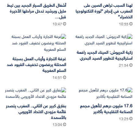
لهذا السبب تراهن الصين على
أشغال الطريق السيار الجديد بين تيط
المغرب في إنجاح “ثورة التكنولوجيا
مليل وبرشيد تدخل مراحلها الأخيرة
الخضراء”
قبل…
10:47
10:55
زكية الدريوش: الميناء الجديد رافعة
استراتيجية لتطوير الصيد البحري
غرفة التجارة وأرباب العمل بسبتة
المحتلة يرفضون تخفيف القيود ضد
21:54
السلع المغربية
14:51
17.6 مليون درهم لتأهيل مجمع
بفارق كبير عن الثاني.. المغرب يتصدر
الصناعة التقليدية بأكادير
قائمة مزودي الاتحاد الأوروبي
بالأسمدة
13:25
13:04