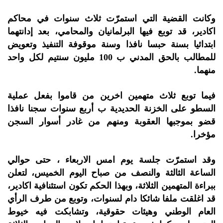
وكانت القضية التي استمرّت ثلاث سنوات في محاكم
اكادير، قد توبع فيها البرلمانيان والمحامي، بعد إدانتهما
ابتدائيا بسنة حبسا نافذا وسنة موقوفة التنفيذ وتعويض
للمطالب بالحق المدني ب 100 مليون سنتيم لكل واحد
منهما.
فيما توبع ثلاث متهمين اخرين من قاموا بفعل عملية
السطو على الخزنة الحديدية ب أربع سنوات سجنا نافذا
قضو بموجبها العقوبة ومنهم من غادر أسوار السجن
مؤخرا.
وقد استمرّت جلسة يوم امس الاربعاء ، حتى حوالي
الساعة الثالثة والنصف من صباح اليوم الخميس، لتعلن
ببراءة المتهمين الثلاثة، وبهذا الحكم تكون استئنافية اكادير،
قد اغلقت ملفا شائكا دام لسنوات، وتوبع من طرف الرأي
العام الوطني وهيئات حقوقية، وتشابكت فيه خيوط