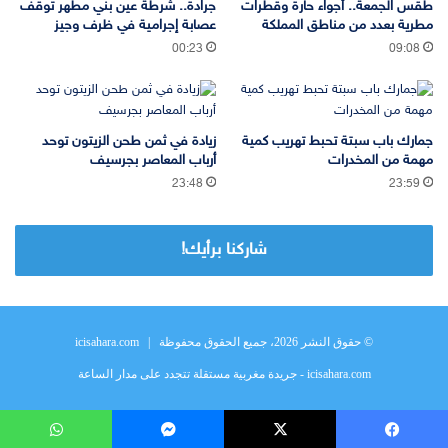
طقس الجمعة.. أجواء حارة وقطرات
جرادة.. شرطة عين بني مطهر توقف
مطرية بعدد من مناطق المملكة
عصابة إجرامية في ظرف وجيز
00:23
09:08
جمارك باب سبتة تحبط تهريب كمية
زيادة في ثمن طحن الزيتون توحد
مهمة من المخدرات
أرباب المعاصر بجرسيف
23:48
23:59
شاركنا برأيك!
© حقوق النشر 2026، جميع الحقوق محفوظة |
icisahara.com
icisahara.com - جريدة مغربية مستقلة تتجدد على مدار الساعة