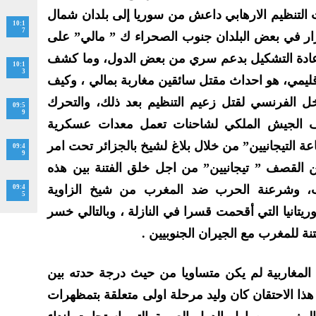
التنظيم الارهابي داعش من سوريا إلى بلدان شمال
10:1
7
تقرار في بعض البلدان جنوب الصحراء ك ” مالي” على
اعادة التشكيل بدعم سري من بعض الدول، وما كشف
10:1
3
قليمي، هو احداث مقتل سائقين مغاربة بمالي ، وكيف
دخل الفرنسي لقتل زعيم التنظيم بعد ذلك، والتحرك
09:5
9
ف الجيش الملكي لشاحنات تعمل معدات عسكرية
ة التيجانيين” من خلال بلاغ لشيخ بالجزائر تحت امر
09:4
9
ن القصف ” تيجانيين” من اجل خلق الفتنة بين هذه
رب، وشرعنة الحرب ضد المغرب من شيخ الزاوية
09:4
5
وريتانيا التي أقحمت قسرا في النازلة ، وبالتالي خسر
 للمغرب مع الجيران الجنوبيين .
ن المغاربية لم يكن متساويا من حيث درجة حدته بين
ذا الاحتقان كان وليد مرحلة اولى متعلقة بتمظهرات