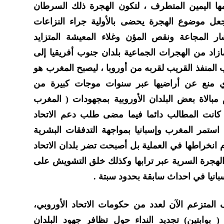
 اليمين المتطرف ، لتكون الهجرة ذلك السرطان
جعل موضوع الهجرة يحضى بالأولية جراء النزاعات
شار المجاعة ونقص المؤن وغلاء المعيشة المتزايد
اد من الهجرات الجماعية بلدان جنوب أفريقيا إلى
المنفذ القريب لقربه من أوروبا ، ليصبح المغرب هو
ي منع عن أراضيها عبر سنوات موجات كبيرة من
 مبالاة بعض البلدان الأوروبية بمجهودات ( المغرب
 كانت المطالب دائما فيما مضى طلب دعم الاتحاد
تمر المغرب وإسبانيا بمواجهة التدفقات البشرية
انخراطها في العملية بل أصبحت تضر بلدان الاتحاد
لهجرة السرية عبر ترابها وكذلك خلق التشويش على
انيا في احداث سابقة بحدود سبتة .
لمتزعم الآن لعدد من حكومات الاتحاد الأوروبي،
 ( بوابتين) تجديد النداء حول تظافر جهود البلدان