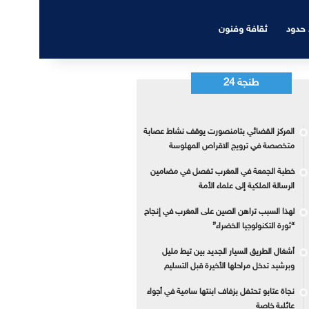
 حدود
ثقافة وفنون
طنجة 24
المركز القضائي بتامنصورت يوقف نشاط عصابة
متخصصة في ترويج الاقراص المهلوسة
خطبة الجمعة في المغرب تفصل في مضامين
الرسالة الملكية إلى علماء الأمة
لهذا السبب تراهن الصين على المغرب في إنجاح
“ثورة التكنولوجيا الخضراء”
أشغال الطريق السيار الجديد بين تيط مليل
وبرشيد تدخل مراحلها الأخيرة قبل التسليم
نجاة عتابو تحتفل بزفاف ابنتها سامية في أجواء
عائلية خاصة