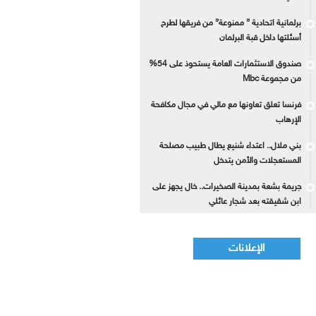
برلمانية اتحادية ” ممنوعة” من فريقها لطرح
أسئلتها داخل قبة البرلمان
صندوق الاستثمارات العامة يستحوذ على 54%
من مجموعة Mbc
فرنسا تعلق تعاونها مع مالي في مجال مكافحة
الإرهاب
بني ملال.. اعتداء شنيع يطال طبيب مصلحة
المستعجلات والأمن يتدخل
جريمة بشعة بمدينة الصخيرات.. خال يجهز على
ابن شقيقته بعد شجار عائلي
الإعلانات