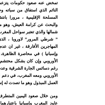
تمخض عنه صعود حكومات يتزعمها
النائم الذي استفاق من سباته و
المسلحة الإقليمية ، مرورا بانت
والبحث عن كرامة العيش، وهو ماز
شمالها والذي تعتبر سواحل المغرب 
” شرطي المرور” لاوروبا ، الذ
المهاجرين الأفارقة ، غير ان عدم
وإسبانيا ) في محاصرة الظاهرة،
الأوروبي وإن كان بشكل محتشم اس
رغم دسائس الجارة الشرقية وعدم 
الأوروبي ومعه المغرب، في دعم ا
العمل المبذول وهو ما تصدت له إسب
ومن خلال صعود اليمين المتطرف ا
عاود المغرب وإسبانيا باعتبارهما