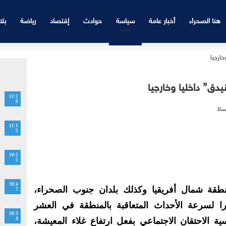
هنا الصحراء
أخبار عامة
سياسة
حوادث
إقتصاد
رياضة
بلا
يدق” داخليا وخارجيا
11:2
9
11:1
5
10:5
5
10:4
نطقة شمال أفريقيا وكذلك بلدان جنوب الصحراء،
7
را لسرعة الأحداث المتعاقبة بالمنطقة في العشر
10:3
ية الاحتقان الاجتماعي بفعل ارتفاع غلاء المعيشة،
4