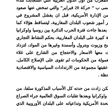
لمغرب من اول الدول العربية التي استجابت لنداء
الشارع من خلال مظاهرات ما يسمى ب ” حركة 20 فبراير” والتي تمخض عنها صعود
 من الإدارة الأمريكية، قبل ان يفشل المشروع في
أمور شعوب البلدان المغاربية، ليتساقط هؤلاء كما
دها جاءت فترة الحرب الدائرة بين روسيا واوكرانيا
ية كبيرة على البلدان المغاربية، بحكم النشاط التجاري
مح وزيوت وبترول وأسمدة وغيرها من المواد، لتزداد
عت معها الاسعار والاحتجاج من الشارع على غلاء
عمولة من الحكومات لم تقوى على الإصلاح الكامل،
أعقبتها مجموعة من الارتدادات السياسية والاقتصادية
حظة .
ولكن زادت من حدته كل الأسباب المذكورة سلفا، من
اوكرانيا وبعدها تقلبات السوق العالمية جراء الصراع
حدة الأمريكية وتداعياته على البلدان الأوروبية الذي