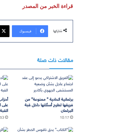
قراءة الخبر من المصدر
فيسبوك
شاركها
مقالات ذات صلة
برلمانية اتحادية ” ممنوعة” من
أحزاب
فريقها لطرح أسئلتها داخل قبة
على ا
البرلمان
القب
:53
10:17