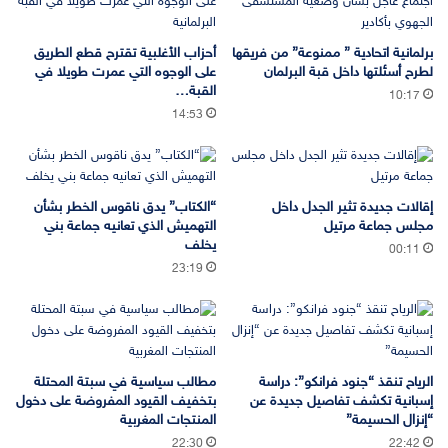
برلمانية اتحادية ” ممنوعة” من فريقها
أحزاب الأغلبية تقترح قطع الطريق
لطرح أسئلتها داخل قبة البرلمان
على الوجوه التي عمرت طويلا في
القبة…
10:17
14:53
إقالات جديدة تثير الجدل داخل
“الكتاب” يدق ناقوس الخطر بشأن
مجلس جماعة مرتيل
التهميش الذي تعانيه جماعة بني
يخلف
00:11
23:19
الرياح تنقذ “جنود فرانكو”: دراسة
مطالب سياسية في سبتة المحتلة
إسبانية تكشف تفاصيل جديدة عن
بتخفيف القيود المفروضة على دخول
“إنزال الحسيمة”
المنتجات المغربية
22:30
22:42