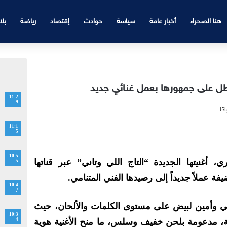
هنا الصحراء
أخبار عامة
سياسة
حوادث
إقتصاد
رياضة
بلا
تطل على جمهورها بعمل غنائي جديد
11:2
9
11:1
5
10:5
 أغنيتها الجديدة “التاج اللي وتاني” عبر قناتها
5
 عملاً جديداً إلى رصيدها الفني المتنامي.
10:4
7
م بي وأمين لبيض على مستوى الكلمات والألحان، حيث
10:3
ة، مدعومة بلحن خفيف وسلس، ما منح الأغنية هوية
4