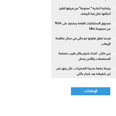
برلمانية اتحادية ” ممنوعة” من فريقها لطرح
أسئلتها داخل قبة البرلمان
صندوق الاستثمارات العامة يستحوذ على 54%
من مجموعة Mbc
فرنسا تعلق تعاونها مع مالي في مجال مكافحة
الإرهاب
بني ملال.. اعتداء شنيع يطال طبيب مصلحة
المستعجلات والأمن يتدخل
جريمة بشعة بمدينة الصخيرات.. خال يجهز على
ابن شقيقته بعد شجار عائلي
الإعلانات