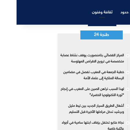
 حدود
ثقافة وفنون
طنجة 24
المركز القضائي بتامنصورت يوقف نشاط عصابة
متخصصة في ترويج الاقراص المهلوسة
خطبة الجمعة في المغرب تفصل في مضامين
الرسالة الملكية إلى علماء الأمة
لهذا السبب تراهن الصين على المغرب في إنجاح
“ثورة التكنولوجيا الخضراء”
أشغال الطريق السيار الجديد بين تيط مليل
وبرشيد تدخل مراحلها الأخيرة قبل التسليم
نجاة عتابو تحتفل بزفاف ابنتها سامية في أجواء
عائلية خاصة