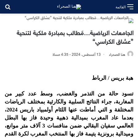
بح
القائمة
الجامعات الرياضية…مَطالب بمبادرة ملكية لتنحية
”عشاق الكراسي“
هنا الصحراء
13 أغسطس، 2024 - 4:35 مساءً
هبة بريس / الرباط
تسود حالة من التذمر والغضب، وسط عدد كبير من
المغاربة، جراء النتائج السلبية والكارثية بمختلف الرياضات
المختلفة و التي أماطت عنها اللثام أولمبياد باريس 2024،
بعدما عاد المغرب بميدالية ذهبية وحيدة فاز بها البطل
العالمي سفيان البقالي ضمن منافسات 3 آلاف متر موانع،
وميدالية برونزية يتيمة فاز بها المنتخب المغرب لكرة القدم