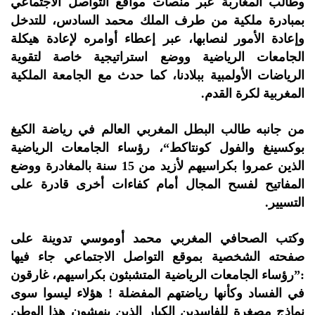
وطالب المغاربة عبر منصات مواقع التواصل الاجتماعي
بمبادرة ملكية من طرف الملك محمد السادس، للتدخل
وإعادة الأمور لنصابها، عبر إعطاء أوامره لإعادة هيكلة
الجامعات الرياضية ووضع استراتيجية خاصة لتقوية
الرياضات الأولمبية ببلادنا، كما حدث مع الجامعة الملكية
المغربية لكرة القدم.
من جانبه طالب البطل المغربي العالم في رياضة الكيغ
بوكسينغ والفول كونتاكط“، رؤساء الجامعات الرياضية
الذين عمروا بكراسيهم لأزيد من 15 سنة بالمغادرة ووضع
المفاتيح لفسح المجال أمام كفاءات أخرى قادرة على
التسيير.
وكتب الصحافي المغربي محمد أوموسي تدوينة على
صفحته الشخصية بموقع التواصل الاجتماعي جاء فيها
:”رؤساء الجامعات الرياضية المتشبثون بكراسيهم، غارقون
في الفساد وكأنها رياضتهم المفضلة ! هؤلاء ليسوا سوى
نماذج مصغرة للفاسدين الكبار الذين ينهشون هذا الوطن