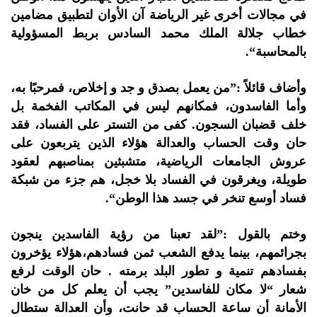
في مجالات أخرى غير الرياضة آن الأوان لتطبيق مضامين
خطاب جلالة الملك محمد السادس بربط المسؤولية
بالمحاسبة“.
وأضاف قائلاً :”من يعمل بصدق و جد و إخلاص، فمرحبًا به،
وأما الفاسدون، فمكانهم ليس في المكاتب الفخمة بل
خلف قضبان السجون. كفى من التستر على الفساد، فقد
حان وقت الحساب والعدالة هؤلاء الذين يتربعون على
عروش الجامعات الرياضية، متشبثين بمناصبهم لعقود
طويلة، ويغرقون في الفساد بلا خجل، هم جزء من شبكة
فساد أوسع تنخر في جسد هذا الوطن“.
وختم بالقول :”لقد تعبنا من رؤية الفاسدين ينجون
بجرائمهم، بينما يدفع الشعب ثمن فسادهم،هؤلاء يؤخرون
بفسادهم تنمية و تطور البلد برمته . حان الوقت لرفع
شعار “لا مكان للفاسدين” يجب أن يعلم كل من خان
الأمانة أن ساعة الحساب قد حانت، وأن العدالة ستطال