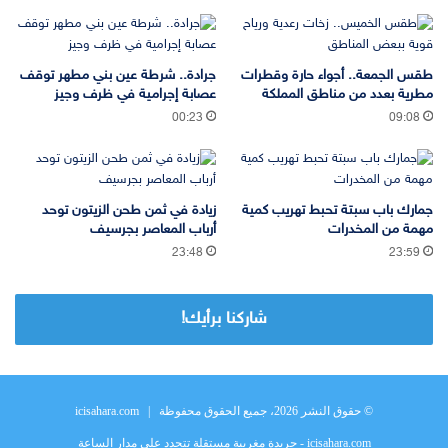
طقس الجمعة.. أجواء حارة وقطرات
جرادة.. شرطة عين بني مطهر توقف
مطرية بعدد من مناطق المملكة
عصابة إجرامية في ظرف وجيز
00:23
09:08
جمارك باب سبتة تحبط تهريب كمية
زيادة في ثمن طحن الزيتون توحد
مهمة من المخدرات
أرباب المعاصر بجرسيف
23:48
23:59
شاركنا برأيك!
© حقوق النشر 2026، جميع الحقوق محفوظة |
icisahara.com
icisahara.com - جريدة مغربية مستقلة تتجدد على مدار الساعة