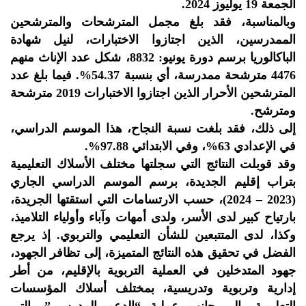
الجمعة 19 يوليوز 2024.
وبالمناسبة، فقد بلغ مجمل المترشحات والمترشحين
الممدرسين، الذين اجتازوا الاختبارات، لنيل شهادة
الباكالوريا برسم دورة يونيو: 8832، شكل عدد الإناث منهم
4476 مترشحة ممدرسة، أي بنسبة 54.37%. فيما بلغ عدد
المترشحين الأحرار الذين اجتازوا الاختبارات 2019 مترشحة
ومترشح.
إلى ذلك، فقد بلغت نسبة النجاح، هذا الموسم الدراسي،
في الإعدادي 63%، وفي الابتدائي 97.88%.
وقد قوبلت النتائج التي سجلتها مختلف الأسلاك التعليمية
بتراب إقليم الجديدة، برسم الموسم الدراسي الجاري
(2023 – 2024)، حسب الارتسامات التي استقتها الجريدة،
بارتياح كبير لدى الأسر، ولدى أمهات وآباء وأولياء التلاميذ،
وكذا، لدى المتتبعين للشأن التعليمي والتربوي. إذ يرجع
الفضل في تحقيق هذه النتائج المتميزة، إلى تظافر الجهود،
جهود المتدخلين في العملية التربوية بالإقليم، من أطر
إدارية وتربوية وتدريسية، بمختلف أسلاك المؤسسات