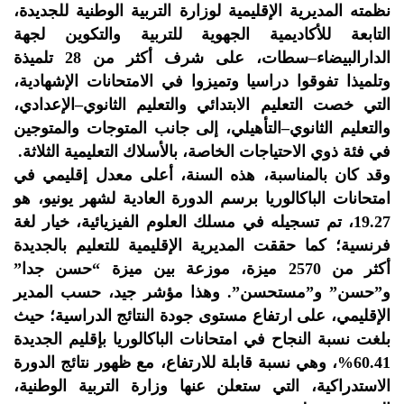
نظمته المديرية الإقليمية لوزارة التربية الوطنية للجديدة،
التابعة للأكاديمية الجهوية للتربية والتكوين لجهة
الدارالبيضاء–سطات، على شرف أكثر من 28 تلميذة
وتلميذا تفوقوا دراسيا وتميزوا في الامتحانات الإشهادية،
التي خصت التعليم الابتدائي والتعليم الثانوي–الإعدادي،
والتعليم الثانوي–التأهيلي، إلى جانب المتوجات والمتوجين
في فئة ذوي الاحتياجات الخاصة، بالأسلاك التعليمية الثلاثة.
وقد كان بالمناسبة، هذه السنة، أعلى معدل إقليمي في
امتحانات الباكالوريا برسم الدورة العادية لشهر يونيو، هو
19.27، تم تسجيله في مسلك العلوم الفيزيائية، خيار لغة
فرنسية؛ كما حققت المديرية الإقليمية للتعليم بالجديدة
أكثر من 2570 ميزة، موزعة بين ميزة “حسن جدا”
و”حسن” و”مستحسن”. وهذا مؤشر جيد، حسب المدير
الإقليمي، على ارتفاع مستوى جودة النتائج الدراسية؛ حيث
بلغت نسبة النجاح في امتحانات الباكالوريا بإقليم الجديدة
60.41%، وهي نسبة قابلة للارتفاع، مع ظهور نتائج الدورة
الاستدراكية، التي ستعلن عنها وزارة التربية الوطنية،