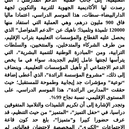
التعليمية، إلى جانب عملية “الدعم المدرسي”، التي
رصدت لها الأكاديمية الجهوية للتربية والتكوين لجهة
الدارالبيضاء–سطات، هذا الموسم الدراسي، اعتمادا ماليا
فاق 900 مليون درهم، وهي العملية التي استفاد منها
120000 تلميذة وتلميذا؛ ناهيك عن “الدعم المتواصل” الذي
يحصل عليه القطاع والمؤسسات التعليمية بتراب الإقليم،
من طرف الشركاء والمتدخلين، والمنتخبين، والسلطات
الترابية، ومن “المبادرة الوطنية للتنمية البشرية”، التي
يترأسها لجنتها عامل إقليم الجديدة، سواء في ما يخص
الدعم الاجتماعي أو تأهيل المؤسسات التعليمية. وينضاف
إلى ذلك، “مشروع المؤسسة الرائدة”، الذي أعطى إضافة
“نوعية” ومؤشرات جد إيجابية وطموحة للمستقبل؛ حيث
حققت “المدارس الرائدة”، هذا الموسم الدراسي، على
المستوى الإقليمي، نسبة نجاح 99%.
وتجدر الإشارة إلى أن تكريم التلميذات والتلاميذ المتفوقين
دراسيا، في “حفل التميز”، “المتميز” من حيث التنظيم، قد
عرف حضورا كبيرا و”متميزا”، بلغ حد كون قاعة
الاجتماعات “الكبرى”، المخصصة لاحتضان فعالياته، لم