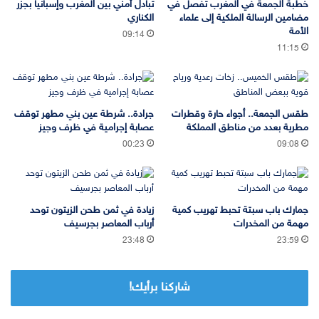
خطبة الجمعة في المغرب تفصل في
تبادل أمني بين المغرب وإسبانيا بجزر
مضامين الرسالة الملكية إلى علماء
الكناري
الأمة
09:14
11:15
طقس الجمعة.. أجواء حارة وقطرات
جرادة.. شرطة عين بني مطهر توقف
مطرية بعدد من مناطق المملكة
عصابة إجرامية في ظرف وجيز
00:23
09:08
جمارك باب سبتة تحبط تهريب كمية
زيادة في ثمن طحن الزيتون توحد
مهمة من المخدرات
أرباب المعاصر بجرسيف
23:48
23:59
شاركنا برأيك!