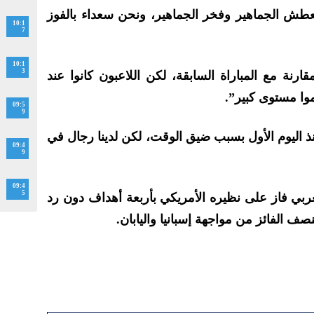
عطش الجماهير وفخر الجماهير، ونحن سعداء بالفوز
10:1
7
10:1
3
قارنة مع المباراة السابقة، لكن اللاعبون كانوا عند
وا مستوى كبير”.
09:5
9
منذ اليوم الأول بسبب ضيق الوقت، لكن لدينا رجال في
09:4
9
09:4
5
ربي فاز على نظيره الأمريكي بأربعة أهداف دون رد
ف الفائز من مواجهة إسبانيا واليابان.