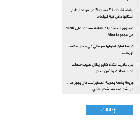
برلمانية اتحادية ” ممنوعة” من فريقها لطرح
أسئلتها داخل قبة البرلمان
صندوق الاستثمارات العامة يستحوذ على 54%
من مجموعة Mbc
فرنسا تعلق تعاونها مع مالي في مجال مكافحة
الإرهاب
بني ملال.. اعتداء شنيع يطال طبيب مصلحة
المستعجلات والأمن يتدخل
جريمة بشعة بمدينة الصخيرات.. خال يجهز على
ابن شقيقته بعد شجار عائلي
الإعلانات