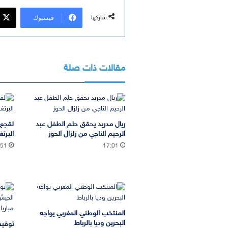
فيسبوك
شاركها
مقالات ذات صلة
ريال مدريد يحقق حلم الطفل عبد
لقجع 
الرحيم الناجي من زلزال الحوز
البرتغ
:51
17:01
المنتخب الوطني المغربي يواجه
البحرين وديا بالرباط
توقيف