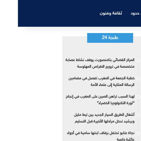
 حدود
ثقافة وفنون
طنجة 24
المركز القضائي بتامنصورت يوقف نشاط عصابة
متخصصة في ترويج الاقراص المهلوسة
خطبة الجمعة في المغرب تفصل في مضامين
الرسالة الملكية إلى علماء الأمة
لهذا السبب تراهن الصين على المغرب في إنجاح
“ثورة التكنولوجيا الخضراء”
أشغال الطريق السيار الجديد بين تيط مليل
وبرشيد تدخل مراحلها الأخيرة قبل التسليم
نجاة عتابو تحتفل بزفاف ابنتها سامية في أجواء
عائلية خاصة