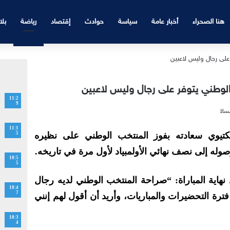
هنا الصحراء
أخبار عامة
سياسة
حوادث
إقتصاد
رياضة
بلا
الوطني يتوفر على رجال وليس لاعبين
11:2
9
11:1
تيوي سعادته بفوز المنتخب الوطني على نظيره
5
وله إلى نصف نهائي الأولمبياد لأول مرة في تاريخه.
10:5
5
هاية المباراة: “صراحة المنتخب الوطني لديه رجال
10:4
7
ترة التحضيرات والمباريات، وأريد أن أقول لهم إنني
10:3
4