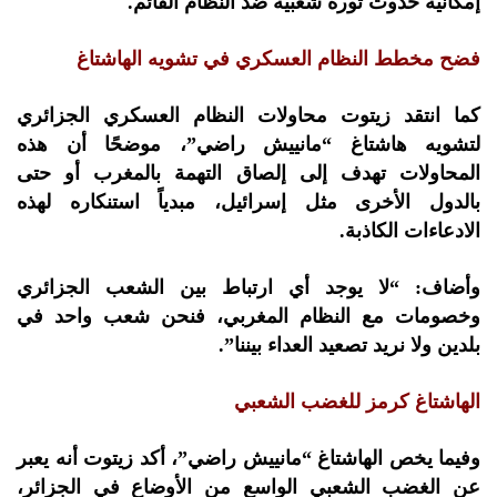
إمكانية حدوث ثورة شعبية ضد النظام القائم.
فضح مخطط النظام العسكري في تشويه الهاشتاغ
كما انتقد زيتوت محاولات النظام العسكري الجزائري
لتشويه هاشتاغ “مانييش راضي”، موضحًا أن هذه
المحاولات تهدف إلى إلصاق التهمة بالمغرب أو حتى
بالدول الأخرى مثل إسرائيل، مبدياً استنكاره لهذه
الادعاءات الكاذبة.
وأضاف: “لا يوجد أي ارتباط بين الشعب الجزائري
وخصومات مع النظام المغربي، فنحن شعب واحد في
بلدين ولا نريد تصعيد العداء بيننا”.
الهاشتاغ كرمز للغضب الشعبي
وفيما يخص الهاشتاغ “مانييش راضي”، أكد زيتوت أنه يعبر
عن الغضب الشعبي الواسع من الأوضاع في الجزائر،