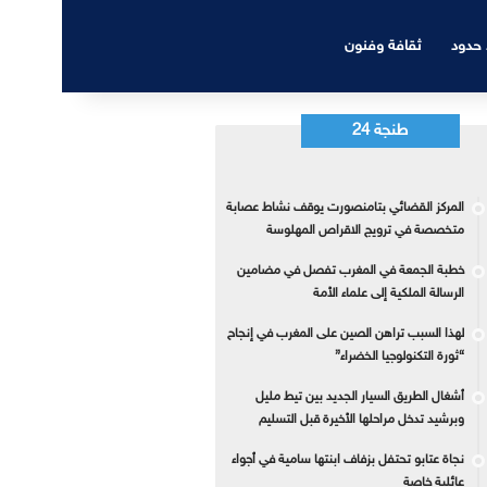
 حدود
ثقافة وفنون
طنجة 24
المركز القضائي بتامنصورت يوقف نشاط عصابة
متخصصة في ترويج الاقراص المهلوسة
خطبة الجمعة في المغرب تفصل في مضامين
الرسالة الملكية إلى علماء الأمة
لهذا السبب تراهن الصين على المغرب في إنجاح
“ثورة التكنولوجيا الخضراء”
أشغال الطريق السيار الجديد بين تيط مليل
وبرشيد تدخل مراحلها الأخيرة قبل التسليم
نجاة عتابو تحتفل بزفاف ابنتها سامية في أجواء
عائلية خاصة