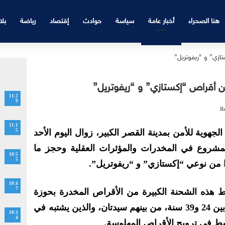
هنا الصحراء
أخبار عامة
سياسة
حوادث
إقتصاد
رياضة
بلا
من أقراص “إكستازي” و “ريفوتريل”
11:2
9
11:1
هوية للأمن بمدينة القصر الكبير، زوال اليوم الأحد
5
لمشروع في المخدرات والمؤثرات العقلية وحجز ما
10:5
5
10:4
7
هذه الشحنة الكبيرة من الأقراص المخدرة بحوزة
أربعة أشخاص تتراوح أعمارهم ما بين 24 و39 سنة، من بينهم سيدتان، والذين يشتبه في
10:3
4
شط في ترويج الأقراص المهلوسة.