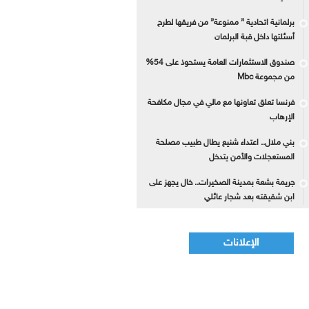
برلمانية اتحادية ” ممنوعة” من فريقها لطرح
أسئلتها داخل قبة البرلمان
صندوق الاستثمارات العامة يستحوذ على 54%
من مجموعة Mbc
فرنسا تعلق تعاونها مع مالي في مجال مكافحة
الإرهاب
بني ملال.. اعتداء شنيع يطال طبيب مصلحة
المستعجلات والأمن يتدخل
جريمة بشعة بمدينة الصخيرات.. خال يجهز على
ابن شقيقته بعد شجار عائلي
الإعلانات