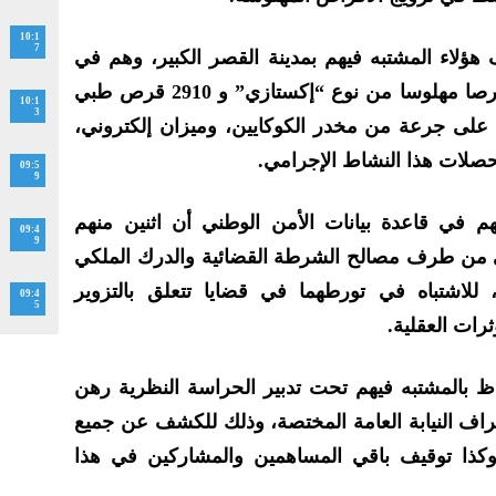
10:1
7
 هؤلاء المشتبه فيهم بمدينة القصر الكبير، وهم في
حالة تلبس بحيازة 11 ألف و380 قرصا مهلوسا من نوع “إكستازي” و 2910 قرص طبي
10:1
3
على جرعة من مخدر الكوكايين، وميزان إلكتروني،
حصلات هذا النشاط الإجرامي.
09:5
9
م في قاعدة بيانات الأمن الوطني أن اثنين منهم
09:4
9
 من طرف مصالح الشرطة القضائية والدرك الملكي
، للاشتباه في تورطهما في قضايا تتعلق بالتزوير
09:4
5
رات العقلية.
فاظ بالمشتبه فيهم تحت تدبير الحراسة النظرية رهن
ف النيابة العامة المختصة، وذلك للكشف عن جميع
ذا توقيف باقي المساهمين والمشاركين في هذا