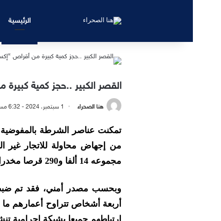
الرئيسية
القصر الكبير ..حجز كمية كبيرة 
هنا الصحراء
1 سبتمبر، 2024 - 6:32 مساءً
تمكنت عناصر الشرطة بالمفوضية الج
من إجهاض محاولة للاتجار غير ا
مجموعه 14 ألفا و290 قرصا مخدرا من نوعي “إكستازي” و “ريفوتريل”.
وبحسب مصدر أمني، فقد تم ضبط 
ارتباطهم جميعا بشبكة إجرامية تن