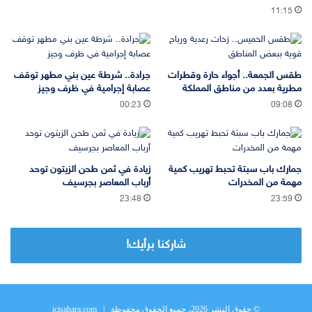
11:15
طقس الجمعة.. أجواء حارة وقطرات
جرادة.. شرطة عين بني مطهر توقف
مطرية بعدد من مناطق المملكة
عصابة إجرامية في ظرف وجيز
00:23
09:08
جمارك باب سبتة تحبط تهريب كمية
زيادة في ثمن طحن الزيتون توحد
مهمة من المخدرات
أرباب المعاصر بجرسيف
23:48
23:59
شاركنا برأيك!
© حقوق النشر 2026، جميع الحقوق محفوظة |
icisahara.com