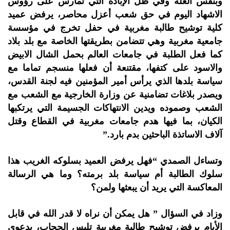
وبنفس العلة وفي ظل الإبادة التي تمارس على رؤوس
الاشهاد اليوم في حق شعب أعزل محاصر، يرفض عميد
كلية توشيح طالبة مغربية في حفل تخرج في مؤسسة
جامعية مغربية وهي تتضامن بطريقتها الخاصة مع بلد بلاد
كما فعل الطلبة في جامعات العالم بحمل الشال الابيض
والاسود على كتفها، مقتنعة أن فعلها منسجم تماما مع
سياسة بلدها الذي يرأس أمير المؤمنين فيه لجنة القدس،
ويصدر بلاغات تضامنية عن وزارة الخارجية مع الشعب مع
الشعب وصموده ويدين الانتهاكات الجسيمة التي يرتكبها
الكيان، بما فيها هدم جامعات مغربية في القطاع وقتل
آلاف الاساتذة الباحثين بدم بارد.”
وتساءل الصمدي “فهل يرفض العميد بسلوكه الغريب هذا
سلوك الطالبة أم سياسة بلد برمته؟ وما هي الرسالة
المعاكسة التي يريد أن يبعثها ولمن؟
وزاد في السؤال ” هل يمكن أن نراه لا قدر الله في قابل
الأيام يرفض توشيح طالبة مغربية تلبس الحجاب، بدعوى