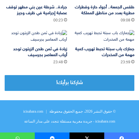
طقس الجمعة.. أجواء حارة وقطرات
جرادة.. شرطة عين بني مطهر توقف
مطرية بعدد من مناطق المملكة
عصابة إجرامية في ظرف وجيز
00:23
09:08
جمارك باب سبتة تحبط تهريب كمية
زيادة في ثمن طحن الزيتون توحد
مهمة من المخدرات
أرباب المعاصر بجرسيف
23:48
23:59
شاركنا برأيك!
© حقوق النشر 2026، جميع الحقوق محفوظة |
icisahara.com
icisahara.com - جريدة مغربية مستقلة تتجدد على مدار الساعة