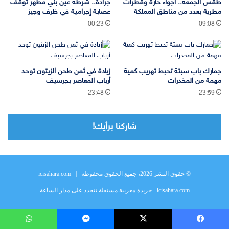
طقس الجمعة.. أجواء حارة وقطرات
جرادة.. شرطة عين بني مطهر توقف
مطرية بعدد من مناطق المملكة
عصابة إجرامية في ظرف وجيز
00:23
09:08
جمارك باب سبتة تحبط تهريب كمية
زيادة في ثمن طحن الزيتون توحد
مهمة من المخدرات
أرباب المعاصر بجرسيف
23:48
23:59
شاركنا برأيك!
© حقوق النشر 2026، جميع الحقوق محفوظة |
icisahara.com
icisahara.com - جريدة مغربية مستقلة تتجدد على مدار الساعة
يسبوك
‫X
ماسنجر
واتساب