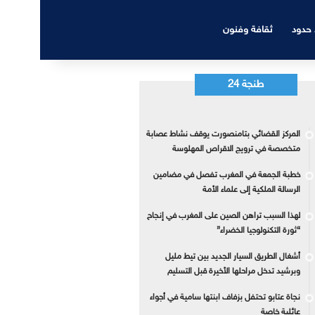
 حدود
ثقافة وفنون
طنجة 24
المركز القضائي بتامنصورت يوقف نشاط عصابة
متخصصة في ترويج الاقراص المهلوسة
خطبة الجمعة في المغرب تفصل في مضامين
الرسالة الملكية إلى علماء الأمة
لهذا السبب تراهن الصين على المغرب في إنجاح
“ثورة التكنولوجيا الخضراء”
أشغال الطريق السيار الجديد بين تيط مليل
وبرشيد تدخل مراحلها الأخيرة قبل التسليم
نجاة عتابو تحتفل بزفاف ابنتها سامية في أجواء
عائلية خاصة