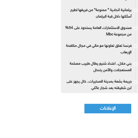
برلمانية اتحادية ” ممنوعة” من فريقها لطرح
أسئلتها داخل قبة البرلمان
صندوق الاستثمارات العامة يستحوذ على 54%
من مجموعة Mbc
فرنسا تعلق تعاونها مع مالي في مجال مكافحة
الإرهاب
بني ملال.. اعتداء شنيع يطال طبيب مصلحة
المستعجلات والأمن يتدخل
جريمة بشعة بمدينة الصخيرات.. خال يجهز على
ابن شقيقته بعد شجار عائلي
الإعلانات