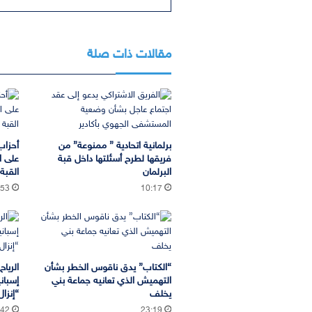
مقالات ذات صلة
برلمانية اتحادية ” ممنوعة” من
أحزاب
فريقها لطرح أسئلتها داخل قبة
على ا
البرلمان
القب
:53
10:17
“الكتاب” يدق ناقوس الخطر بشأن
الريا
التهميش الذي تعانيه جماعة بني
إسبان
يخلف
“إنزا
:42
23:19