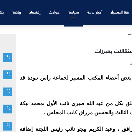
هنا الصحراء
أخبار عامة
سياسة
حوادث
إقتصاد
رياضة
بلا
تقالات بمبررات
11:2
9
11:1
بعض أعضاء المكتب المسير لجماعة راس تبودة قد
5
10:5
5
علق بكل من عبد الله صبري نائب الأول /محمد بيكة
10:4
7
ائب الثالث والحسين مرزاق كاتب المجلس .
10:3
رافق ، وعبد الكريم بيجو نائب رئيس اللجنة إضافة
4