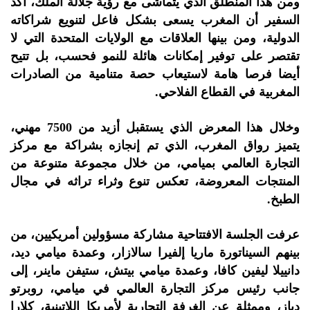
ومن هذا المنطلق الذي يتماشى مع رؤية جلالة الملك، أكد
السفير أن المغرب يسعى بشكل فاعل لتنويع شراكاته
الدولية، ومن بينها العلاقات مع الولايات المتحدة التي لا
تقتصر على توفير إمكانات هائلة للنمو فحسب، بل تتيح
أيضا فرصا هامة لاستيعاب حصة متنامية من الصادرات
المغربية في القطاع الفلاحي.
وخلال هذا المعرض الذي يستقبل أزيد من 7500 مهني،
يتميز رواق المغرب، الذي تم إنجازه بشراكة مع مركز
التجارة العالمي بميامي، من خلال مجموعة متنوعة من
المنتجات المعروضة، تعكس تنوع وثراء تراثه في مجال
الطبخ.
عرفت الجلسة الافتتاحية مشاركة مسؤولين أمريكيين، من
بينهم السيناتورة ماريا إلفيرا سالازار، وعمدة ميامي ديد،
دانييلا ليفين كافا، وعمدة ميامي بيتش، ستيفن ماينر، إلى
جانب رئيس مركز التجارة العالمي في ميامي، روبرتو
دياز، وممثلة عن الغرفة التجارية لأمريكا اللاتينية، كلارا