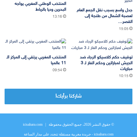
المنتخب الوطني المغربي يواجه
البحرين وديا بالرباط
جدل واسع بسبب نقل الجمع العام
لعصبة الشمال من طنجة إلى
13:16
القصر…
15:05
توقيف حكم كلاسيكو الرجاء ضد
المنتخب المغربي يرتقي إلى المركز الـ
الجيش لمباراتين وحكم الفار لـ 3
11 عالميا
مباريات
09:54
10:15
شاركنا برأيك!
© حقوق النشر 2026، جميع الحقوق محفوظة |
icisahara.com
icisahara.com - جريدة مغربية مستقلة تتجدد على مدار الساعة