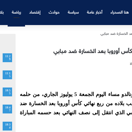
هنا الصحراء
أخبار عامة
سياسة
حوادث
إقتصاد
رياضة
بلا
 كأس أوروبا بعد الخسارة ضد مبابي
11:2
9
11:1
5
10:5
خرج النجم البرتغالي كريستيانو رونالدو مساء اليوم الجمعة 5 يوليوز الجاري، من حلمه
5
عد انهزام منتخب بلاده من ربع نهائي كأس أوروبا بعد الخسارة ضد
10:4
7
الذي انتقل إلى نصف النهائي بعد حسمه المباراة
10:3
4