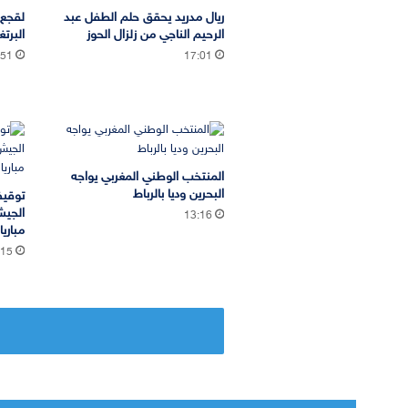
ريال مدريد يحقق حلم الطفل عبد
لقجع 
الرحيم الناجي من زلزال الحوز
البرتغ
:51
17:01
المنتخب الوطني المغربي يواجه
البحرين وديا بالرباط
توقيف
13:16
مباري
:15