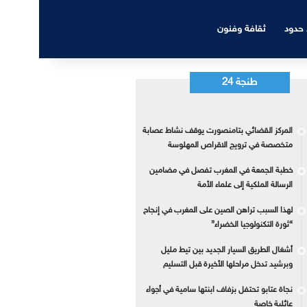
 حدود
ثقافة وفنون
طنجة 24
المركز القضائي بتامنصورت يوقف نشاط عصابة
متخصصة في ترويج الاقراص المهلوسة
خطبة الجمعة في المغرب تفصل في مضامين
الرسالة الملكية إلى علماء الأمة
لهذا السبب تراهن الصين على المغرب في إنجاح
“ثورة التكنولوجيا الخضراء”
أشغال الطريق السيار الجديد بين تيط مليل
وبرشيد تدخل مراحلها الأخيرة قبل التسليم
نجاة عتابو تحتفل بزفاف ابنتها سامية في أجواء
عائلية خاصة