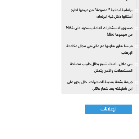
برلمانية اتحادية ” ممنوعة” من فريقها لطرح
أسئلتها داخل قبة البرلمان
صندوق الاستثمارات العامة يستحوذ على 54%
من مجموعة Mbc
فرنسا تعلق تعاونها مع مالي في مجال مكافحة
الإرهاب
بني ملال.. اعتداء شنيع يطال طبيب مصلحة
المستعجلات والأمن يتدخل
جريمة بشعة بمدينة الصخيرات.. خال يجهز على
ابن شقيقته بعد شجار عائلي
الإعلانات