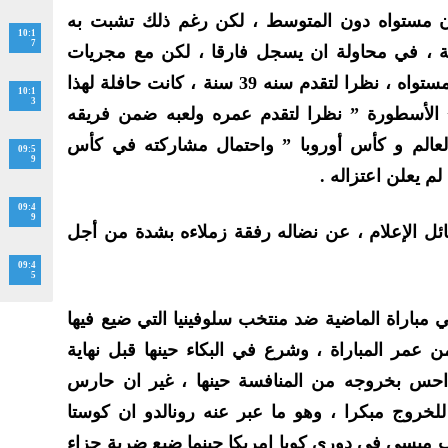
 الذي لعب اليورو 24 , كان مستواه دون المتوسط ، لكن رغم ذلك تشبت به
10:1
7
قة ، في محاولة ان يسجل فارقا ، لكن مع مجريات
المنافسة تأكد ان رونالدو لم يعد بمستواه ، نظرا لتقدم سنه 39 سنة ، كانت حافلة لهذا
10:1
3
الأسطورة ” نظرا لتقدم عمره ولعبه ضمن فريقه
عالم و كأس أوروبا ” واحتمال مشاركته في كأس
09:5
9
 لم يعلن اعتزاله .
09:4
9
ل الإعلام ، عن نضاله رفقة زملاءه بشدة من أجل
09:4
5
مباراة الماضية ضد منتخب سلوفينيا التي ضيع فيها
 عمر المباراة ، وشرع في البكاء حينها قبل نهاية
ه احس بخروجه من المنافسة حينها ، غير ان حارس
للخروج مبكرا ، وهو ما عبر عنه رونالدو ان كوستا
 ميسي في دوري كوبا امريكا حينما ضيع ضربة جزاء