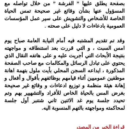
بصفحة يطلق عليها ” الفرشة ” من خلال تواصله مع
المسؤول عنها بشأن وقائع غير صحيحة تمس الحياة
الخاصة للأشخاص والتشويش على سير عمل المؤسسات
العمومية بادعاءات لا دليل على صحته .
وقد تم تقديم المشتبه فيه أمام النيابة العامة صباح يوم
امس السبت ، و التي قررت بعد استنطاقه و مواجهته
بنتيجة الأبحاث التي أجريت عليه و على هاتفه النقال الذي
يحتوي على تبادل الرسائل والمكالمات مع صاحب الصفحة
المذكورة ، ايداعه السجن المحلي بأيت ملول بتهمة اهانة
موظفين عموميين أثناء قيامهم بوظائفهم بأقوال و أفعال و
إهانة هيئة منظمة و توزيع ادعاءات و وقائع غير صحيحة
بغرض المس بالحياة الخاص للأفراد والتشهيير بهم وتم
تحيدد جلسة يوم غد الاثنين ثاني شتنبر أول جلسة
لمحاكمته ومواجهته بالتهم المنسوبة اليه.
قراءة الخبر من المصدر