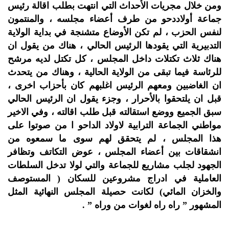
ومن خلال مجريات الأحداث التي انتهت بطلب اقالة رئيس
جماعة أولاددحو من طرف أعضاء مجلسه ، والمنتمون
لنفس الحزب ، لم تكن الأوضاع متشنجة في بداية الولاية
التدبيرية التي يقودها الرئيس الحالي ، هناك من يقول ان
هناك ثلاث تكتلات داخل المجلس ، كل تكتل لديه مرشح
للرئاسة فيما تبقى من الولاية الحالية ، وهناك من يتحدث
ان الغاضبين ومعهم الرئيس اغلبهم كان بأحزاب اخرى ،
قبل ان يلتحقوا بالأحرار ، وجزء يقول ان الرئيس الحالي
سبق الجميع ووضع استقالته قبل طلب اقالته ، وفي الاخير
مواطني الجماعة الترابية لاولاد الداحو ا من صوتوا على
هذا المجلس ، لم يتحقق لهم سوى ما سمعوه من
انشقاقات بين أعضاء المجلس ، عوض التكاتف وتظافر
الجهود لجلب مشاريع للجماعة والتي لولا تدخل السلطات
العاملية في ادراج مشروعين للسكان ( المستوصف
والخزان المائي) لكانت حصيلة المجلس النهائية المثل
المشهور ” راه راه لغوات من وراه ” .