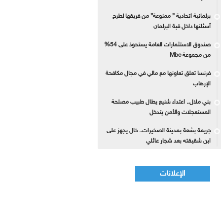
برلمانية اتحادية ” ممنوعة” من فريقها لطرح
أسئلتها داخل قبة البرلمان
صندوق الاستثمارات العامة يستحوذ على 54%
من مجموعة Mbc
فرنسا تعلق تعاونها مع مالي في مجال مكافحة
الإرهاب
بني ملال.. اعتداء شنيع يطال طبيب مصلحة
المستعجلات والأمن يتدخل
جريمة بشعة بمدينة الصخيرات.. خال يجهز على
ابن شقيقته بعد شجار عائلي
الإعلانات