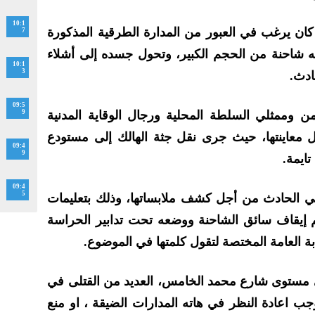
10:1
ان يرغب في العبور من المدارة الطرقية المذكورة
7
جئه شاحنة من الحجم الكبير، وتحول جسده إلى أشلاء
10:1
3
ادث.
09:5
من وممثلي السلطة المحلية ورجال الوقاية المدنية
9
ل معاينتها، حيث جرى نقل جثة الهالك إلى مستودع
09:4
9
ايمة.
09:4
5
ي الحادث من أجل كشف ملابساتها، وذلك بتعليمات
تم إيقاف سائق الشاحنة ووضعه تحت تدابير الحراسة
ابة العامة المختصة لتقول كلمتها في الموضوع.
 مستوى شارع محمد الخامس، العديد من القتلى في
جب اعادة النظر في هاته المدارات الضيقة ، او منع