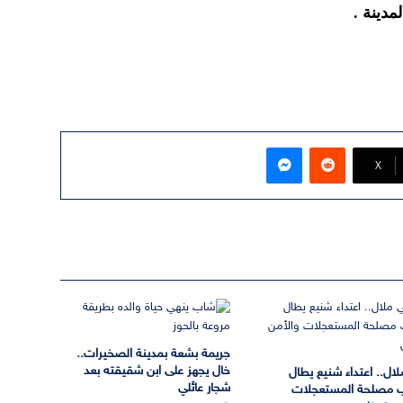
دينة .
ماسنجر
‫X
جريمة بشعة بمدينة الصخيرات..
خال يجهز على ابن شقيقته بعد
لال.. اعتداء شنيع يطال
شجار عائلي
 مصلحة المستعجلات