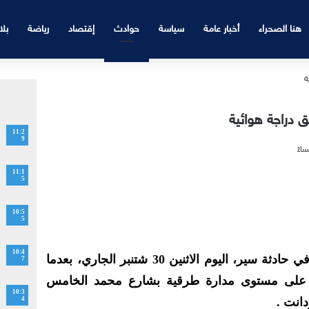
هنا الصحراء
أخبار عامة
سياسة
حوادث
إقتصاد
رياضة
بلا
ق دراجة هوائية
11:2
9
11:1
5
10:5
5
10:4
لقي سائق دراجة هوائية مصرعه في حادثة سير، اليوم الاثنين 30 شتنبر الجاري، بعدما
7
 على مستوى مدارة طرقية بشارع محمد الخامس
10:3
دانت .
4