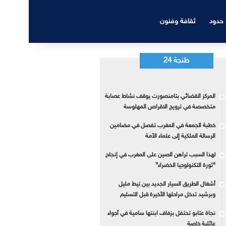
 حدود
ثقافة وفنون
طنجة 24
المركز القضائي بتامنصورت يوقف نشاط عصابة
متخصصة في ترويج الاقراص المهلوسة
خطبة الجمعة في المغرب تفصل في مضامين
الرسالة الملكية إلى علماء الأمة
لهذا السبب تراهن الصين على المغرب في إنجاح
“ثورة التكنولوجيا الخضراء”
أشغال الطريق السيار الجديد بين تيط مليل
وبرشيد تدخل مراحلها الأخيرة قبل التسليم
نجاة عتابو تحتفل بزفاف ابنتها سامية في أجواء
عائلية خاصة