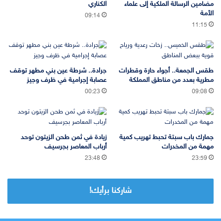
مضامين الرسالة الملكية إلى علماء
الكناري
الأمة
09:14
11:15
طقس الجمعة.. أجواء حارة وقطرات
جرادة.. شرطة عين بني مطهر توقف
مطرية بعدد من مناطق المملكة
عصابة إجرامية في ظرف وجيز
00:23
09:08
جمارك باب سبتة تحبط تهريب كمية
زيادة في ثمن طحن الزيتون توحد
مهمة من المخدرات
أرباب المعاصر بجرسيف
23:48
23:59
شاركنا برأيك!