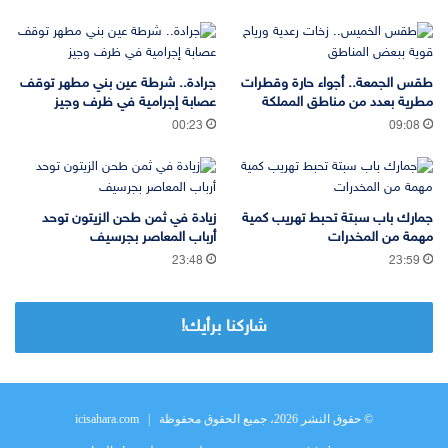
طقس الجمعة.. أجواء حارة وقطرات
جرادة.. شرطة عين بني مطهر توقف
مطرية بعدد من مناطق المملكة
عصابة إجرامية في ظرف وجيز
00:23
09:08
جمارك باب سبتة تحبط تهريب كمية
زيادة في ثمن طحن الزيتون توحد
مهمة من المخدرات
أرباب المعاصر بجرسيف
23:48
23:59
شاركنا برأيك!
© حقوق النشر 2026، جميع الحقوق محفوظة |
icisahara.com