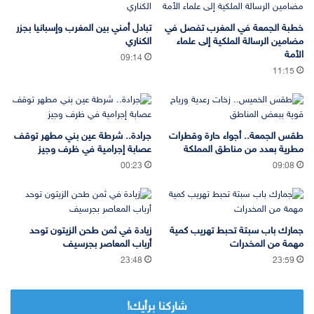
خطبة الجمعة في المغرب تفصل في
تبادل أمني بين المغرب وإسبانيا بجزر
مضامين الرسالة الملكية إلى علماء
الكناري
الأمة
09:14
11:15
طقس الجمعة.. أجواء حارة وقطرات
جرادة.. شرطة عين بني مطهر توقف
مطرية بعدد من مناطق المملكة
عصابة إجرامية في ظرف وجيز
00:23
09:08
جمارك باب سبتة تحبط تهريب كمية
زيادة في ثمن طحن الزيتون توحد
مهمة من المخدرات
أرباب المعاصر بجرسيف
23:48
23:59
شاركنا برأيك!