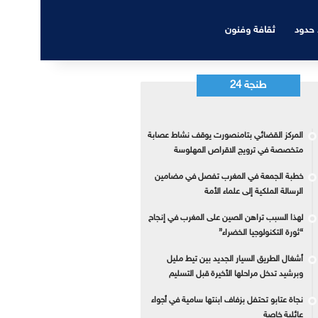
 حدود
ثقافة وفنون
طنجة 24
المركز القضائي بتامنصورت يوقف نشاط عصابة
متخصصة في ترويج الاقراص المهلوسة
خطبة الجمعة في المغرب تفصل في مضامين
الرسالة الملكية إلى علماء الأمة
لهذا السبب تراهن الصين على المغرب في إنجاح
“ثورة التكنولوجيا الخضراء”
أشغال الطريق السيار الجديد بين تيط مليل
وبرشيد تدخل مراحلها الأخيرة قبل التسليم
نجاة عتابو تحتفل بزفاف ابنتها سامية في أجواء
عائلية خاصة