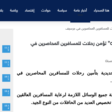
هنا الصحراء
أخبار عامة
سياسة
حوادث
إقتصاد
رياضة
بلا
بسبب فيضان واد امسون “oncf” تؤمن رحلات للمسافرين المحاصرين في
11:2
9
11:1
5
ديدية بتأمين رحلات للمسافرين المحاصرين في
10:5
5
10:4
ـ “oncf” على تعبئة جميع الوسائل اللازمة لرعاية المسافرين العالقين
7
خصيص العديد من الحافلات من النوع الجيد.
10:3
4