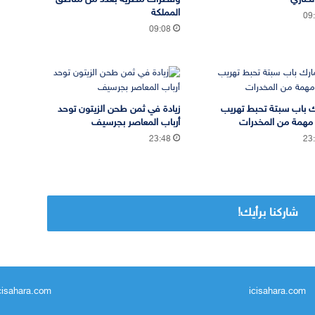
المملكة
09
09:08
 باب سبتة تحبط تهريب
زيادة في ثمن طحن الزيتون توحد
مهمة من المخدرات
أرباب المعاصر بجرسيف
23:48
23
شاركنا برأيك!
icisahara.com
icisahara.com - جريدة مغربية مستقلة تتجدد على مدار ا