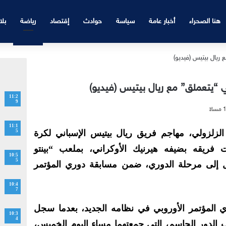
هنا الصحراء
أخبار عامة
سياسة
حوادث
إقتصاد
رياضة
بلا
ي “يتعملق” مع ريال بيتيس (فيديو)
11:2
9
11:1
الزلزولي، مهاجم فريق ريال بيتيس الإسباني لكرة
5
 فريقه بضيفه هيرنيك الأوكراني، بملعب “بينتو
10:5
5
هل إلى مرحلة الدوري، ضمن مسابقة دوري المؤتمر
10:4
7
ي المؤتمر الأوروبي في نظامه الجديد، بعدما سجل
10:3
4
ب الدور الحاسم، التي جمعتهما مساء اليوم الخميس،