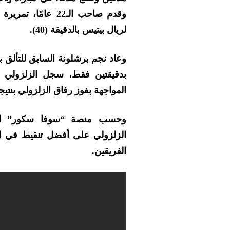
وقدم صاحب الـ22 ع
لريال بيتيس بالدقيقة (40).
بدقيقتين فقط، سجل الزلزولي ال
المواجهة بفوز رفاق الزلزولي بنتيجة 3-0، ومن ثم إلى الدور الرئيس للبط
وحسب منصة “سوفا سكور” الم
الفريقين.