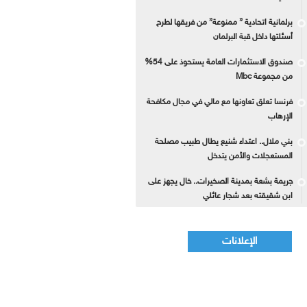
برلمانية اتحادية ” ممنوعة” من فريقها لطرح
أسئلتها داخل قبة البرلمان
صندوق الاستثمارات العامة يستحوذ على 54%
من مجموعة Mbc
فرنسا تعلق تعاونها مع مالي في مجال مكافحة
الإرهاب
بني ملال.. اعتداء شنيع يطال طبيب مصلحة
المستعجلات والأمن يتدخل
جريمة بشعة بمدينة الصخيرات.. خال يجهز على
ابن شقيقته بعد شجار عائلي
الإعلانات