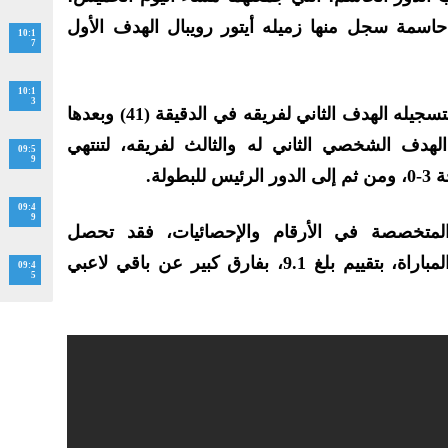
امًا، تمريرة حاسمة سجل منها زميله أيتور رويبال الهدف الأول
10:1
7
10:1
3
وعاد نجم برشلونة السابق للتألق بتسجيله الهدف الثاني لفريقه في الدقيقة (41) وبعدها
هدف الشخصي الثاني له والثالث لفريقه، لتنتهي
09:5
9
ولة.
09:4
9
تخصصة في الأرقام والإحصائيات، فقد تحصل
الزلزولي على أفضل تنقيط في المباراة، بتقييم بلغ 9.1، بفارق كبير عن باقي لاعبي
09:4
5