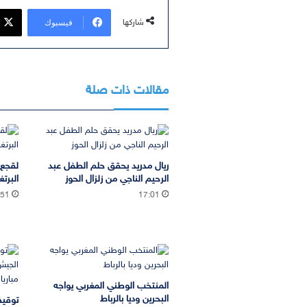
فيسبوك
شاركها
مقالات ذات صلة
ريال مدريد يحقق حلم الطفل عبد
لقجع 
الرحيم الناجي من زلزال الحوز
البرتغ
:51
17:01
المنتخب الوطني المغربي يواجه
البحرين وديا بالرباط
توقيف