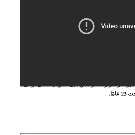
لبرشلونة وأوساسونا من قبل، تألق أيضًا في أولمبياد