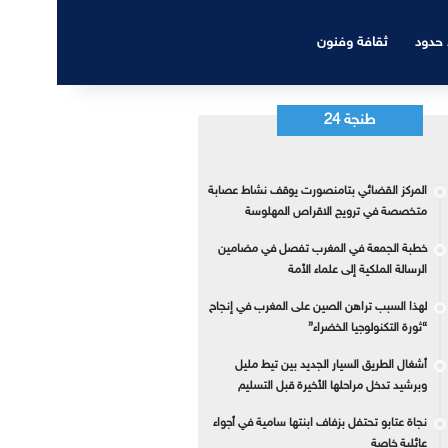
 حدود
ثقافة وفنون
طنجة 24
المركز القضائي بتامنصورت يوقف نشاط عصابة
متخصصة في ترويج الاقراص المهلوسة
خطبة الجمعة في المغرب تفصل في مضامين
الرسالة الملكية إلى علماء الأمة
لهذا السبب تراهن الصين على المغرب في إنجاح
“ثورة التكنولوجيا الخضراء”
أشغال الطريق السيار الجديد بين تيط مليل
وبرشيد تدخل مراحلها الأخيرة قبل التسليم
نجاة عتابو تحتفل بزفاف ابنتها سامية في أجواء
عائلية خاصة