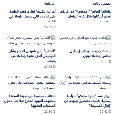
برلمانية اتحادية ” ممنوعة” من فريقها
أحزاب الأغلبية تقترح قطع الطريق
لطرح أسئلتها داخل قبة البرلمان
على الوجوه التي عمرت طويلا في
القبة…
10:17
14:53
إقالات جديدة تثير الجدل داخل
“الكتاب” يدق ناقوس الخطر بشأن
مجلس جماعة مرتيل
التهميش الذي تعانيه جماعة بني
يخلف
00:11
23:19
الرياح تنقذ “جنود فرانكو”: دراسة
مطالب سياسية في سبتة المحتلة
إسبانية تكشف تفاصيل جديدة عن
بتخفيف القيود المفروضة على دخول
“إنزال الحسيمة”
المنتجات المغربية
22:30
22:42