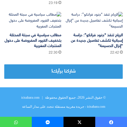
23:19
الرياح تنقذ “جنود فرانكو”: دراسة
مطالب سياسية في سبتة المحتلة
إسبانية تكشف تفاصيل جديدة عن
بتخفيف القيود المفروضة على دخول
“إنزال الحسيمة”
المنتجات المغربية
22:30
22:42
شاركنا برأيك!
© حقوق النشر 2026، جميع الحقوق محفوظة |
icisahara.com
icisahara.com - جريدة مغربية مستقلة تتجدد على مدار الساعة