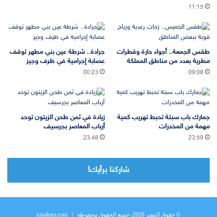
11:15
طقس الجمعة.. أجواء حارة وقطرات
جرادة.. شرطة عين بني مطهر توقف
مطرية بعدد من مناطق المملكة
عصابة إجرامية في ظرف وجيز
00:23
09:08
جمارك باب سبتة تحبط تهريب كمية
زيادة في ثمن طحن الزيتون توحد
مهمة من المخدرات
أرباب المعاصر بجرسيف
23:48
23:59
شاركنا برأيك!
© حقوق النشر 2026، جميع الحقوق محفوظة |
icisahara.com