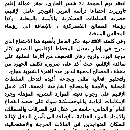
انعقد يوم الجمعة 27 شتنبر الجاري، بمقر عمالة إقليم
تاوريرت اجتماعا ترأسه العربي التويجر عامل الإقليم،
حضرته السلطات العسكرية والأمنية والمحلية، وكذا
رؤساء المصالح اللاممركزة ، بالإضافة الى رؤساء
المجالس المنتخبة.
وفي كلمته الافتتاحية، ذكر العامل بأهمية هذا الاجتماع الذي
يندرج في إطار تفعيل المخطط الإقليمي للتصدي لآثار
موجة البرد، ولربح رهان التخفيف من أثارها السلبية على
ساكنة الإقليم، حيث أكد على ضرورة تكثيف الجهود بين
مختلف المصالح المعنية لتدبير هذه الفترة الشتوية بنجاح.
ولتحقيق فعالية مثلى ونجاعة أكيدة لتدخل السلطات
المحلية والأمنية والمصالح الخارجية المعنية، اكد عامل
الإقليم على وجوب تعبئة الموارد البشرية المؤهلة وجرد
الإمكانيات المادية واللوجستيكية سواء على صعيد القطاع
العام أو الخاص، خاصة من خلال فتح الطرقات والمسالك،
والامداد بالمواد الغذائية، بالإضافة الى تأمين التدخل لإغاثة
السكان المتواجدين في الحالات الحرجة والاستعجالية،