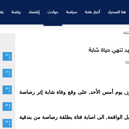
هنا الصحراء
أخبار عامة
سياسة
حوادث
إقتصاد
رياضة
بلا
 تنهي حياة شابة
11:2
9
11:1
5
10:5
ز, يوم أمس الأحد, على وقع وفاة شابة إثر رصاصة
5
10:4
7
لواقعة, الى اصابة فتاة بطلقة رصاصة من بندقية
10:3
4