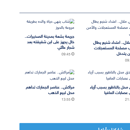
جريمة بشعة بمدينة الصخيرات..
خال يجهز على ابن شقيقته بعد
لال.. اعتداء شنيع يطال
شجار عائلي
 مصلحة المستعجلات
ن يتدخل
09:45
09
 محل بالناظور بسبب أزياء
مراكش.. عناصر الجمارك تداهم
 عصابات المافيا
محل لبيع الذهب
13:55
21