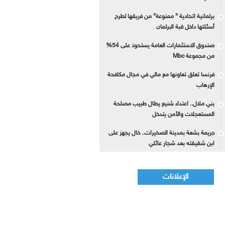
برلمانية اتحادية ” ممنوعة” من فريقها لطرح
أسئلتها داخل قبة البرلمان
صندوق الاستثمارات العامة يستحوذ على 54%
من مجموعة Mbc
فرنسا تعلق تعاونها مع مالي في مجال مكافحة
الإرهاب
بني ملال.. اعتداء شنيع يطال طبيب مصلحة
المستعجلات والأمن يتدخل
جريمة بشعة بمدينة الصخيرات.. خال يجهز على
ابن شقيقته بعد شجار عائلي
الإعلانات