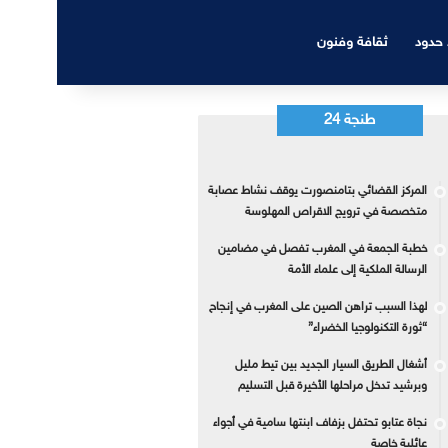
 حدود
ثقافة وفنون
طنجة 24
المركز القضائي بتامنصورت يوقف نشاط عصابة
متخصصة في ترويج الاقراص المهلوسة
خطبة الجمعة في المغرب تفصل في مضامين
الرسالة الملكية إلى علماء الأمة
لهذا السبب تراهن الصين على المغرب في إنجاح
“ثورة التكنولوجيا الخضراء”
أشغال الطريق السيار الجديد بين تيط مليل
وبرشيد تدخل مراحلها الأخيرة قبل التسليم
نجاة عتابو تحتفل بزفاف ابنتها سامية في أجواء
عائلية خاصة