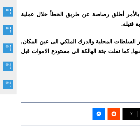
10:1
بالأمر أطلق رصاصة عن طريق الخطأ خلال عملية
7
ة قتيلة.
10:1
3
ر السلطات المحلية والدرك الملكي الى عين المكان,
09:5
ها, كما نقلت جثة الهالكة الى مستودع الاموات قبل
9
09:4
9
09:4
5
ماسنجر
‫X