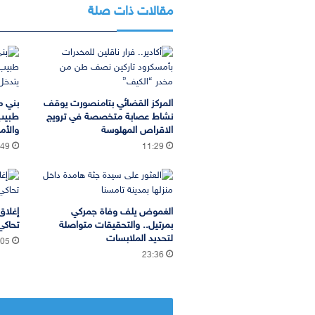
مقالات ذات صلة
المركز القضائي بتامنصورت يوقف
بني م
نشاط عصابة متخصصة في ترويج
طبيب
الاقراص المهلوسة
والأم
:49
11:29
الغموض يلف وفاة جمركي
إغلاق
بمرتيل.. والتحقيقات متواصلة
تحاكي
لتحديد الملابسات
:05
23:36