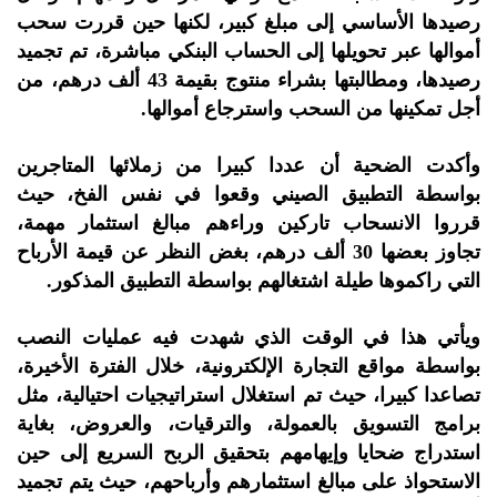
رصيدها الأساسي إلى مبلغ كبير، لكنها حين قررت سحب
أموالها عبر تحويلها إلى الحساب البنكي مباشرة، تم تجميد
رصيدها، ومطالبتها بشراء منتوج بقيمة 43 ألف درهم، من
أجل تمكينها من السحب واسترجاع أموالها.
وأكدت الضحية أن عددا كبيرا من زملائها المتاجرين
بواسطة التطبيق الصيني وقعوا في نفس الفخ، حيث
قرروا الانسحاب تاركين وراءهم مبالغ استثمار مهمة،
تجاوز بعضها 30 ألف درهم، بغض النظر عن قيمة الأرباح
التي راكموها طيلة اشتغالهم بواسطة التطبيق المذكور.
ويأتي هذا في الوقت الذي شهدت فيه عمليات النصب
بواسطة مواقع التجارة الإلكترونية، خلال الفترة الأخيرة،
تصاعدا كبيرا، حيث تم استغلال استراتيجيات احتيالية، مثل
برامج التسويق بالعمولة، والترقيات، والعروض، بغاية
استدراج ضحايا وإيهامهم بتحقيق الربح السريع إلى حين
الاستحواذ على مبالغ استثمارهم وأرباحهم، حيث يتم تجميد