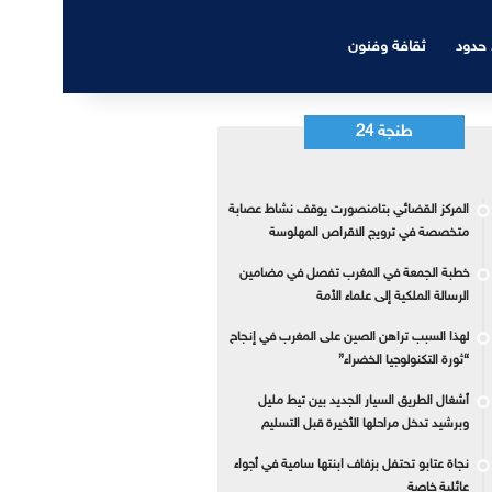
 حدود
ثقافة وفنون
طنجة 24
المركز القضائي بتامنصورت يوقف نشاط عصابة
متخصصة في ترويج الاقراص المهلوسة
خطبة الجمعة في المغرب تفصل في مضامين
الرسالة الملكية إلى علماء الأمة
لهذا السبب تراهن الصين على المغرب في إنجاح
“ثورة التكنولوجيا الخضراء”
أشغال الطريق السيار الجديد بين تيط مليل
وبرشيد تدخل مراحلها الأخيرة قبل التسليم
نجاة عتابو تحتفل بزفاف ابنتها سامية في أجواء
عائلية خاصة