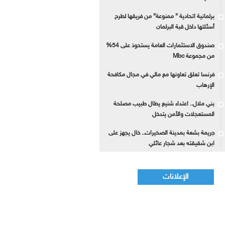
برلمانية اتحادية ” ممنوعة” من فريقها لطرح
أسئلتها داخل قبة البرلمان
صندوق الاستثمارات العامة يستحوذ على 54%
من مجموعة Mbc
فرنسا تعلق تعاونها مع مالي في مجال مكافحة
الإرهاب
بني ملال.. اعتداء شنيع يطال طبيب مصلحة
المستعجلات والأمن يتدخل
جريمة بشعة بمدينة الصخيرات.. خال يجهز على
ابن شقيقته بعد شجار عائلي
الإعلانات