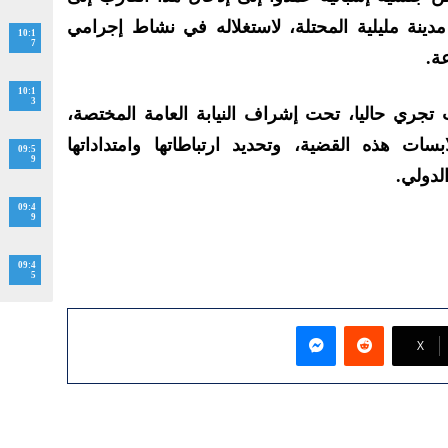
دينة مليلية المحتلة، لاستغلاله في نشاط إجرامي
10:1
7
ة.
10:1
3
تجري حاليا، تحت إشراف النيابة العامة المختصة،
هذه القضية، وتحديد ارتباطاتها وامتداداتها
09:5
9
لدولي.
09:4
9
09:4
5
ماسنجر
‫X