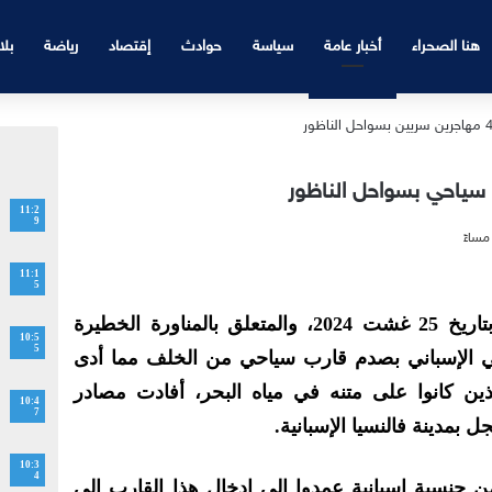
هنا الصحراء
أخبار عامة
سياسة
حوادث
إقتصاد
رياضة
بلا
ياحي بسواحل الناظور
11:2
9
11:1
5
في مستجدات الحادث المسجل بتاريخ 25 غشت 2024، والمتعلق بالمناورة الخطيرة
10:5
5
ني الإسباني بصدم قارب سياحي من الخلف مما أدى
ين كانوا على متنه في مياه البحر، أفادت مصادر
10:4
7
بمدينة فالنسيا الإسبانية.
10:3
4
نسية إسبانية عمدوا إلى إدخال هذا القارب إلى