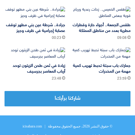
طقس الجمعة.. أجواء حارة وقطرات
جرادة.. شرطة عين بني مطهر توقف
مطرية بعدد من مناطق المملكة
عصابة إجرامية في ظرف وجيز
00:23
09:08
جمارك باب سبتة تحبط تهريب كمية
زيادة في ثمن طحن الزيتون توحد
مهمة من المخدرات
أرباب المعاصر بجرسيف
23:48
23:59
شاركنا برأيك!
© حقوق النشر 2026، جميع الحقوق محفوظة |
icisahara.com