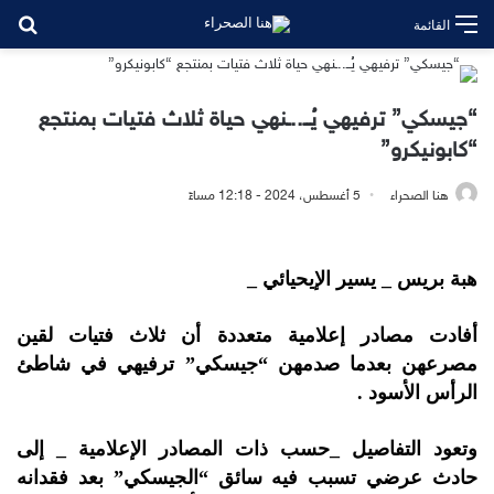
بح
القائمة
“جيسكي” ترفيهي يُــ..ـنهي حياة ثلاث فتيات بمنتجع
“كابونيكرو”
هنا الصحراء
5 أغسطس، 2024 - 12:18 مساءً
هبة بريس _ يسير الإيحيائي _
أفادت مصادر إعلامية متعددة أن ثلاث فتيات لقين
مصرعهن بعدما صدمهن “جيسكي” ترفيهي في شاطئ
الرأس الأسود .
وتعود التفاصيل _حسب ذات المصادر الإعلامية _ إلى
حادث عرضي تسبب فيه سائق “الجيسكي” بعد فقدانه