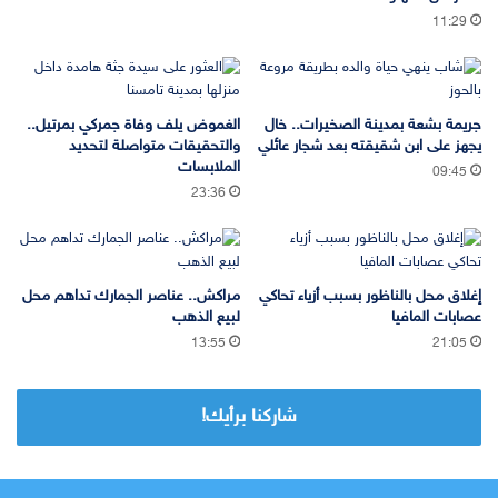
11:29
جريمة بشعة بمدينة الصخيرات.. خال
الغموض يلف وفاة جمركي بمرتيل..
يجهز على ابن شقيقته بعد شجار عائلي
والتحقيقات متواصلة لتحديد
الملابسات
09:45
23:36
إغلاق محل بالناظور بسبب أزياء تحاكي
مراكش.. عناصر الجمارك تداهم محل
عصابات المافيا
لبيع الذهب
13:55
21:05
شاركنا برأيك!