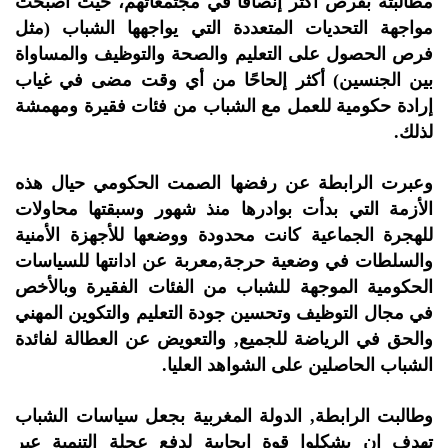
مطالبته بفرص أكثر إنصافًا في مجتمعاتهم، حيث أصبحت
مواجهة التحديات المتعددة التي يواجهها الشباب (مثل
فرص الحصول على التعليم والصحة والتوظيف والمساواة
بين الجنسين) أكثر إلحاحًا من أي وقت مضى في غياب
إرادة حكومية للعمل مع الشباب من فئات فقيرة ومهمشة
لذلك.
وعبرت الرابطة عن رفضها الصمت الحكومي حيال هذه
الأزمة التي بدأت بوادرها منذ شهور وسبقتها محاولات
للهجرة الجماعية كانت محدودة ووضعها للأجهزة الأمنية
والسلطات في وضعية حرجة,معربة عن ادانتها للسياسات
الحكومية الموجهة للشباب من الفئات الفقيرة وبالأخص
في مجال التوظيف وتحسين جودة التعليم والتكوين المهني
والحق في الرياضة للجميع, والتعويض عن العطالة لفائدة
الشباب الحاصلين على الشواهد العليا.
وطالبت الرابطة, الدولة المغربية بجعل سياسات الشباب
تهدف ان يشكلوا قوة إيجابية لدفع عجلة التنمية عبر