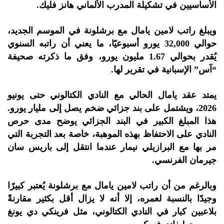
الأساسيين في تشكيلة المدرب الألماني هانز فليك.
ويبلغ راتب لامين يامال مع برشلونة في الموسم الجديد،
حوالي 32,000 يورو أسبوعيًا، ما يعني أن راتبه السنوي
يُقدر بحوالي 1.67 مليون يورو، وفق ما ذكرته صحيفة
“آس” الإسبانية في تقرير لها.
يمتد عقد يامال الحالي مع النادي الكتالوني حتى يونيو
2026، ويشتمل على بند جزائي ضخم يصل إلى مليار يورو.
هذا المبلغ الكبير في البند الجزائي يوضح مدى حرص
النادي على الاحتفاظ بهذه الموهبة، خاصة بعد التجربة التي
مر بها مع البرازيلي نيمار عندما انتقل إلى باريس سان
جيرمان الفرنسي.
وبالرغم من أن راتب لامين يامال مع برشلونة يُعتبر كبيرًا
وجيدًا بالنسبة لعمره، إلا أنه لا يزال أقل بكثير مقارنةً
بلاعبين كبار في النادي الكتالوني، مثل فرينكي دي يونغ