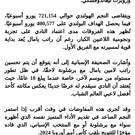
وروبرت ليفاندوفسكي.
ويتقاضى النجم الهولندي حوالي 721,154 يورو أسبوعيًا،
فيما يحصل الهداف البولندي على 400,577 يورو أسبوعيًا.
تُظهر هذه الفروقات مدى اعتماد النادي على تجربة
ونجومية اللاعبين الكبار، رغم أن راتب يامال يُعد بداية
قوية لمسيرته مع الفريق الأول.
وأشارت الصحيفة الإسبانية إلى أنه يتوقع أن يتم تحسين
راتب لامين يامال مع برشلونة لاحقًا، في ظل تطور
مستواه من موسم لآخر، خاصة عندما يبلغ 18 عامًا، حيث
يُعتقد أن النادي سيقدم له عرضًا جديدًا يعكس مكانته كأحد
أفضل لاعبي العالم الشباب.
وقد تُجرى هذه المفاوضات في وقت أقرب إذا استمر
النجم الصاعد في تقديم الأداء المتميز نفسه الذي أظهره
سواء مع برشلونة أو مع المنتخب الإسباني، الذي قاده
مؤخرًا للتتويج بلقب كأس أمم أوروبا 2024.