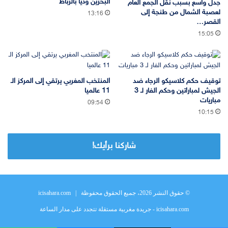
البحرين وديا بالرباط
جدل واسع بسبب نقل الجمع العام
لعصبة الشمال من طنجة إلى
13:16
القصر…
15:05
توقيف حكم كلاسيكو الرجاء ضد
المنتخب المغربي يرتقي إلى المركز الـ
الجيش لمباراتين وحكم الفار لـ 3
11 عالميا
مباريات
09:54
10:15
شاركنا برأيك!
© حقوق النشر 2026، جميع الحقوق محفوظة |
icisahara.com
icisahara.com - جريدة مغربية مستقلة تتجدد على مدار الساعة