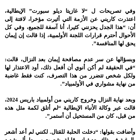
وفي تصريحات ل “لا غازيتا ديلو سبورت” الإيطالية،
اعتذرت كاريني عن الأزمة التي أثيرت مؤخرا، لافتة إلى
أن:
“هذا الجدل يحزنني كثيرا، أنا آسفة للجميع، وفي كل
الأحوال أحترم قرارات اللجنة الأولمبية، إذا قالت إن إيمان
يحق لها المنافسة”.
وبسؤالها عن سر عدم مصافحة إيمان بعد النزال، قالت:
“في الحقيقة لم أكن أنوي أن أفعل ذلك، أود الاعتذار لها
ولكل شخص تتضرر من هذا التصرف، كنت فقط غاضبة
من نهاية مشواري في الأولمبياد”.
وبعد نهاية النزال وخروج كاريني من أولمبياد باريس 2024،
قالت عبر وكالة الأنباء الإيطالية
“لم أتلق لكمة مثل هذه
من قبل، كان من المستحيل أن أستمر”.
وأضافت بقولها:
“دخلت الحلبة للقتال. لكنني لم أعد أشعر