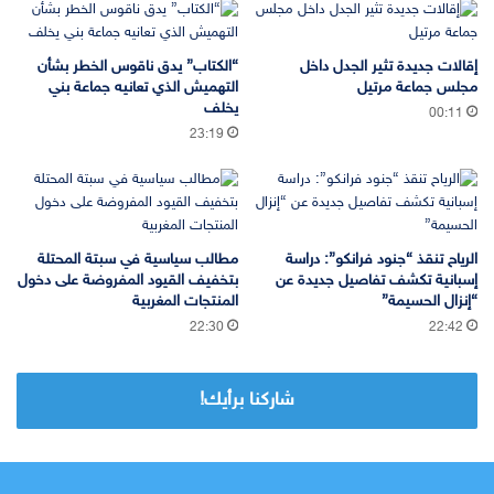
إقالات جديدة تثير الجدل داخل
“الكتاب” يدق ناقوس الخطر بشأن
مجلس جماعة مرتيل
التهميش الذي تعانيه جماعة بني
يخلف
00:11
23:19
الرياح تنقذ “جنود فرانكو”: دراسة
مطالب سياسية في سبتة المحتلة
إسبانية تكشف تفاصيل جديدة عن
بتخفيف القيود المفروضة على دخول
“إنزال الحسيمة”
المنتجات المغربية
22:30
22:42
شاركنا برأيك!