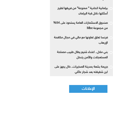
برلمانية اتحادية ” ممنوعة” من فريقها لطرح
أسئلتها داخل قبة البرلمان
صندوق الاستثمارات العامة يستحوذ على 54%
من مجموعة Mbc
فرنسا تعلق تعاونها مع مالي في مجال مكافحة
الإرهاب
بني ملال.. اعتداء شنيع يطال طبيب مصلحة
المستعجلات والأمن يتدخل
جريمة بشعة بمدينة الصخيرات.. خال يجهز على
ابن شقيقته بعد شجار عائلي
الإعلانات