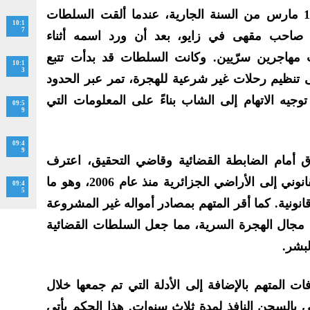
وتعود تفاصيل هذه القضية إلى 15 مارس من السنة الجارية، عندما ألقت السلطات
10:1
7
و صاحب مقهى في زايو، بعد أن ورد اسمه أثناء
ب مهاجرين سرّيين. وكانت السلطات قد بدأت تتبع
10:1
3
تنظيم رحلات غير شرعية للهجرة، تمر عبر الحدود
 توجيه الاتهام إلى الشاب بناءً على المعلومات التي
09:5
9
09:4
9
ق أمام الضابطة القضائية وقاضي التحقيق، اعترف
المتهم بتورطه في الدخول غير القانوني إلى الأراضي الجزائرية منذ عام 2006، وهو ما
09:4
5
ونية. كما أقر المتهم بمصادر أمواله غير المشروعة
مجال الهجرة السرية، مما جعل السلطات القضائية
لبشر.
 المتهم بالإضافة إلى الأدلة التي تم جمعها خلال
ي بالسجن النافذ لمدة ثلاث سنوات. هذا الحكم يأتي