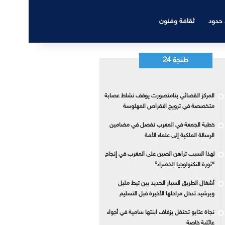
 حدود
ثقافة وفنون
طنجة 24
المركز القضائي بتامنصورت يوقف نشاط عصابة
متخصصة في ترويج الاقراص المهلوسة
خطبة الجمعة في المغرب تفصل في مضامين
الرسالة الملكية إلى علماء الأمة
لهذا السبب تراهن الصين على المغرب في إنجاح
“ثورة التكنولوجيا الخضراء”
أشغال الطريق السيار الجديد بين تيط مليل
وبرشيد تدخل مراحلها الأخيرة قبل التسليم
نجاة عتابو تحتفل بزفاف ابنتها سامية في أجواء
عائلية خاصة