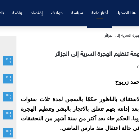
هنا الصحراء
أخبار عامة
سياسة
حوادث
إقتصاد
رياضة
بلا
11:2
9
11:1
حمد زريوح
5
10:5
ستئناف بالناظور حكمًا بالسجن لمدة ثلاث سنوات
5
 إدانته بتهم تتعلق بالاتجار بالبشر وتنظيم الهجرة
10:4
7
روبا. الحكم جاء بعد أكثر من ستة أشهر من التحقيقات
في حالة اعتقال منذ مارس الماضي.
10:3
4