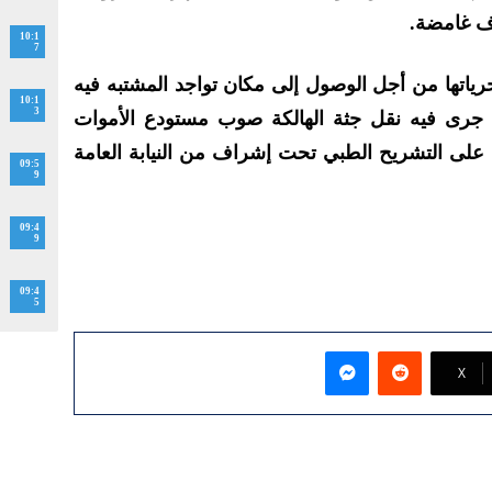
10:1
7
رياتها من أجل الوصول إلى مكان تواجد المشتبه فيه
10:1
3
ي جرى فيه نقل جثة الهالكة صوب مستودع الأموات
لى التشريح الطبي تحت إشراف من النيابة العامة
09:5
9
09:4
9
09:4
5
ماسنجر
‫X