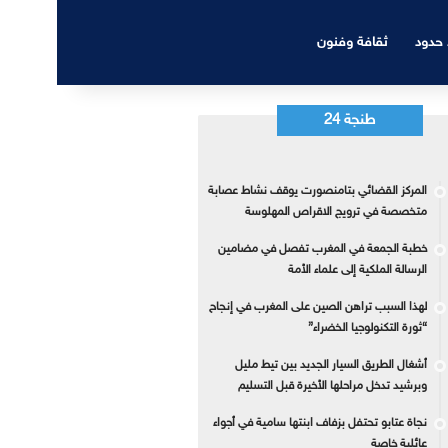
 حدود
ثقافة وفنون
طنجة 24
المركز القضائي بتامنصورت يوقف نشاط عصابة
متخصصة في ترويج الاقراص المهلوسة
خطبة الجمعة في المغرب تفصل في مضامين
الرسالة الملكية إلى علماء الأمة
لهذا السبب تراهن الصين على المغرب في إنجاح
“ثورة التكنولوجيا الخضراء”
أشغال الطريق السيار الجديد بين تيط مليل
وبرشيد تدخل مراحلها الأخيرة قبل التسليم
نجاة عتابو تحتفل بزفاف ابنتها سامية في أجواء
عائلية خاصة