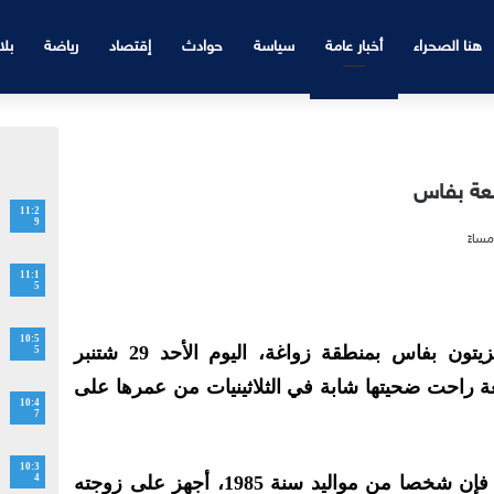
هنا الصحراء
أخبار عامة
سياسة
حوادث
إقتصاد
رياضة
بلا
شعة بفاس
11:2
9
11:1
5
10:5
استفاقت ساكنة تجزئة عرصة الزيتون بفاس بمنطقة زواغة، اليوم الأحد 29 شتنبر
5
 راحت ضحيتها شابة في الثلاثينيات من عمرها على
10:4
7
10:3
ووفق المعطيات الأولية المتوفرة، فإن شخصا من مواليد سنة 1985، أجهز على زوجته
4