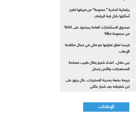
برلمانية اتحادية ” ممنوعة” من فريقها لطرح
أسئلتها داخل قبة البرلمان
صندوق الاستثمارات العامة يستحوذ على 54%
من مجموعة Mbc
فرنسا تعلق تعاونها مع مالي في مجال مكافحة
الإرهاب
بني ملال.. اعتداء شنيع يطال طبيب مصلحة
المستعجلات والأمن يتدخل
جريمة بشعة بمدينة الصخيرات.. خال يجهز على
ابن شقيقته بعد شجار عائلي
الإعلانات