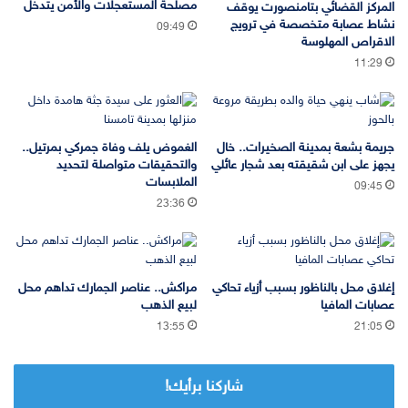
مصلحة المستعجلات والأمن يتدخل
المركز القضائي بتامنصورت يوقف
نشاط عصابة متخصصة في ترويج
09:49
الاقراص المهلوسة
11:29
جريمة بشعة بمدينة الصخيرات.. خال
الغموض يلف وفاة جمركي بمرتيل..
يجهز على ابن شقيقته بعد شجار عائلي
والتحقيقات متواصلة لتحديد
الملابسات
09:45
23:36
إغلاق محل بالناظور بسبب أزياء تحاكي
مراكش.. عناصر الجمارك تداهم محل
عصابات المافيا
لبيع الذهب
13:55
21:05
شاركنا برأيك!