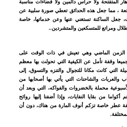
زهار المتفتحة ولا حراس دائمين ولا فضاءات مناسبة
متعة ، مما جعل هذه الحدائق تعطي صورة سلبية عن
، جعل الساكنة تستغني عنها وعن خدماتها، خاصة
طلال ومراتع للمتسكعين والمتشردين..
الزمن الماضي وهي تعيش في ذات الوقت على
ميعا وقفة تأمل عن الكيفية التي تحولت بها معظم
لة التي كانت مكانا للتجوال والتنزه والتسوق، إلى
 والعربات والشاحنات التي يأتي بها أصحابها من
أسبوعية محملة بالخضروات والفواكه، التي وبعد أن
 أكواما من بقايا النفايات، وإذا أضفنا إليها روائح
فة عطر خاصة تزكم أنوف المارة من هناك، دون أن
ختلفة.