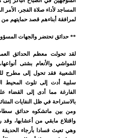
المتوجهين في الصباح الباكر إلى 
المساجد لأداء صلاة الفجر، الأمر ال
لمرافقة أبناءهم قصد حمايتهم من م
** حدائق تحتضر والجهات المسؤول
لقد تحولت معظم الحدائق العمو
للمواشي والأنعام بشتى أنواعها،
الشعبية فقد تحول إلى مطرح للنف
سلبية أدت إلى تلوث المحيط البي
الفارغة مما أدى إلى القضاء عل
بالاستراحة في ظل النفايات المتناث
ومن بين ماتشكوه حدائق سطات،
واقتلاع مابقي من أعشابها، وقد 
وهي تعيث فسادا بأرجاء الحديقة 