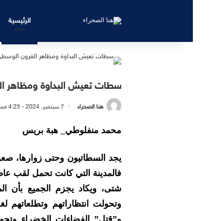
الرئيسية
سطات تعيش البداوة ومظاهر ا
هنا الصحراء
7 سبتمبر، 2024 - 4:25 مساءً
محمد منفلوطي_ هبة بريس
يجد السطاتيون وحتى زوارها، صعو
فالمدينة التي كانت تحمل لقب عاص
شتى، ويكاد يجزم الجميع بأن الم
وتحولت انتظاراتهم وتطلعاتهم ل
و”قتل” الفضاءات الخضراء وتحويل