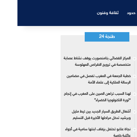
 حدود
ثقافة وفنون
طنجة 24
المركز القضائي بتامنصورت يوقف نشاط عصابة
متخصصة في ترويج الاقراص المهلوسة
خطبة الجمعة في المغرب تفصل في مضامين
الرسالة الملكية إلى علماء الأمة
لهذا السبب تراهن الصين على المغرب في إنجاح
“ثورة التكنولوجيا الخضراء”
أشغال الطريق السيار الجديد بين تيط مليل
وبرشيد تدخل مراحلها الأخيرة قبل التسليم
نجاة عتابو تحتفل بزفاف ابنتها سامية في أجواء
عائلية خاصة