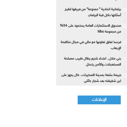
برلمانية اتحادية ” ممنوعة” من فريقها لطرح
أسئلتها داخل قبة البرلمان
صندوق الاستثمارات العامة يستحوذ على 54%
من مجموعة Mbc
فرنسا تعلق تعاونها مع مالي في مجال مكافحة
الإرهاب
بني ملال.. اعتداء شنيع يطال طبيب مصلحة
المستعجلات والأمن يتدخل
جريمة بشعة بمدينة الصخيرات.. خال يجهز على
ابن شقيقته بعد شجار عائلي
الإعلانات