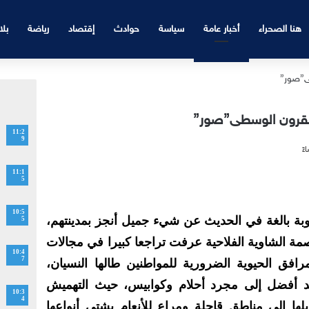
هنا الصحراء
أخبار عامة
سياسة
حوادث
إقتصاد
رياضة
بلا
لقرون الوسطى”صور”
11:2
9
11:1
5
10:5
بة بالغة في الحديث عن شيء جميل أنجز بمدينتهم،
5
مة الشاوية الفلاحية عرفت تراجعا كبيرا في مجالات
10:4
7
رافق الحيوية الضرورية للمواطنين طالها النسيان،
غد أفضل إلى مجرد أحلام وكوابيس، حيث التهميش
10:3
4
ها إلى مناطق قاحلة ومراع للأنعام بشتى أنواعها