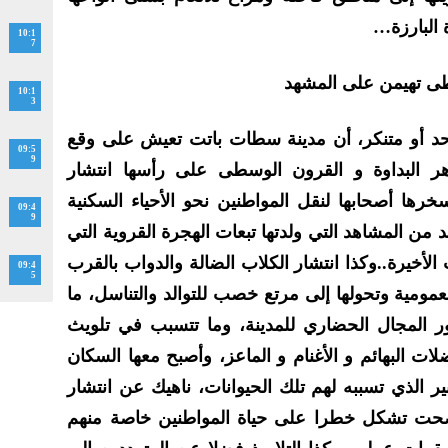
 البارزة…
10:1
7
طى تهيمن على المشهد
10:1
3
 جاحد أو متنكر، أن مدينة سطات باتت تعيش على وقع
09:5
9
اهر البداوة و القرون الوسطى على رأسها انتشار
خرها أصحابها لنقل المواطنين نحو الأحياء السكنية
09:4
9
من المشاهد التي ولدتها تبعات الهجرة القروية التي
أخيرة..وكذا انتشار الكلاب الضالة والدواب بالقرب
09:4
5
مومية وتحولها إلى مرتع خصب للتوالد والتناسل، ما
ر المجال الحضاري للمدينة، وما تتسبب في تلويث
ضلات البهائم و الأغنام و الماعز، وأصبح معها السكان
ير الذي تسببه لهم تلك الحيوانات، ناهيك عن انتشار
أضحت تشكل خطرا على حياة المواطنين خاصة منهم