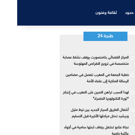
 حدود
ثقافة وفنون
طنجة 24
المركز القضائي بتامنصورت يوقف نشاط عصابة
متخصصة في ترويج الاقراص المهلوسة
خطبة الجمعة في المغرب تفصل في مضامين
الرسالة الملكية إلى علماء الأمة
لهذا السبب تراهن الصين على المغرب في إنجاح
“ثورة التكنولوجيا الخضراء”
أشغال الطريق السيار الجديد بين تيط مليل
وبرشيد تدخل مراحلها الأخيرة قبل التسليم
نجاة عتابو تحتفل بزفاف ابنتها سامية في أجواء
عائلية خاصة