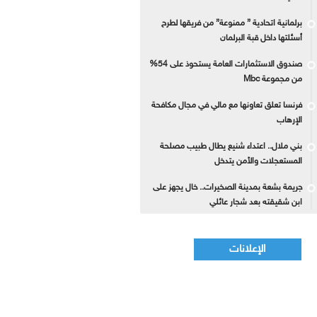
برلمانية اتحادية ” ممنوعة” من فريقها لطرح
أسئلتها داخل قبة البرلمان
صندوق الاستثمارات العامة يستحوذ على 54%
من مجموعة Mbc
فرنسا تعلق تعاونها مع مالي في مجال مكافحة
الإرهاب
بني ملال.. اعتداء شنيع يطال طبيب مصلحة
المستعجلات والأمن يتدخل
جريمة بشعة بمدينة الصخيرات.. خال يجهز على
ابن شقيقته بعد شجار عائلي
الإعلانات