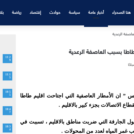
هنا الصحراء
أخبار عامة
سياسة
حوادث
إقتصاد
رياضة
بلا
اطا بسبب العاصفة الرعدية
11:2
9
11:1
5
10:5
” ان الأمطار العاصفية التي اجتاحت اقليم طاطا
5
اع الاتصالات بجزء كبير بالاقليم .
10:4
7
ول الجارفة التي ضربت مناطق بالاقليم ، تسببت في
10:3
ب غمر المياه لعدد من المحولات .
4