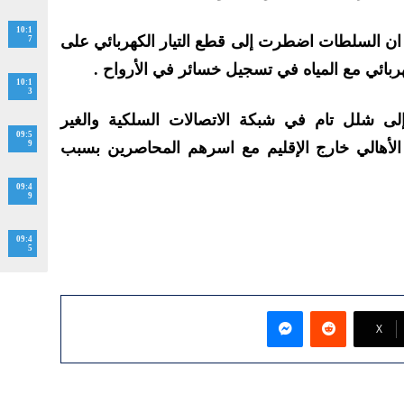
10:1
ن السلطات اضطرت إلى قطع التيار الكهربائي على
7
ربائي مع المياه في تسجيل خسائر في الأرواح .
10:1
3
إلى شلل تام في شبكة الاتصالات السلكية والغير
09:5
لأهالي خارج الإقليم مع اسرهم المحاصرين بسبب
9
09:4
9
09:4
5
ماسنجر
‫X