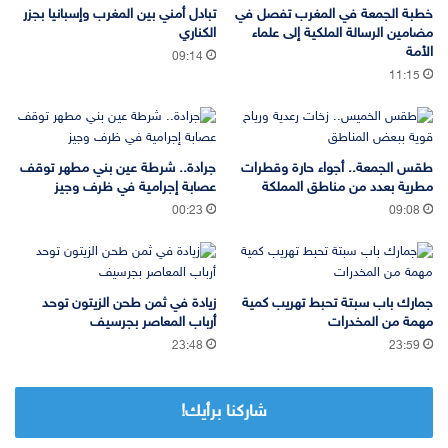
خطبة الجمعة في المغرب تفصل في
تبادل أمني بين المغرب وإسبانيا بجزر
مضامين الرسالة الملكية إلى علماء
الكناري
الأمة
09:14
11:15
طقس الجمعة.. أجواء حارة وقطرات
جرادة.. شرطة عين بني مطهر توقف
مطرية بعدد من مناطق المملكة
عصابة إجرامية في ظرف وجيز
00:23
09:08
جمارك باب سبتة تحبط تهريب كمية
زيادة في ثمن طحن الزيتون توحد
مهمة من المخدرات
أرباب المعاصر بجرسيف
23:48
23:59
شاركنا برأيك!