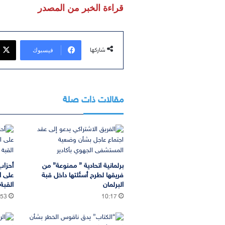
قراءة الخبر من المصدر
فيسبوك
شاركها
مقالات ذات صلة
برلمانية اتحادية ” ممنوعة” من
أحزاب
فريقها لطرح أسئلتها داخل قبة
على ا
البرلمان
القب
:53
10:17