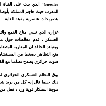
المغرب حيث هاجم المملكة بأوصاف
بتصريحات عنصرية مقيتة للغاية
غزاره الذي نسي مناخ القمع والت
العسكر ، قدم مغالطات حول موق
وبغباءه الحاقد ان المغاربة المت
منع التظاهر بضغط من المستشار 
صوت جزائري يصدح تضامنا مع القض
بوق النظام العسكري الحزائري ل
ذلك حينما قال إنه كل من يريد شرا
موجة استنكار قوية ورد د فعل من ق