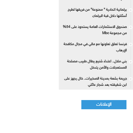
برلمانية اتحادية ” ممنوعة” من فريقها لطرح
أسئلتها داخل قبة البرلمان
صندوق الاستثمارات العامة يستحوذ على 54%
من مجموعة Mbc
فرنسا تعلق تعاونها مع مالي في مجال مكافحة
الإرهاب
بني ملال.. اعتداء شنيع يطال طبيب مصلحة
المستعجلات والأمن يتدخل
جريمة بشعة بمدينة الصخيرات.. خال يجهز على
ابن شقيقته بعد شجار عائلي
الإعلانات