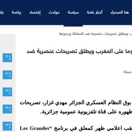
هنا الصحراء
أخبار عامة
سياسة
حوادث
إقتصاد
رياضة
بلا
ما على المغرب ويطلق تصريحات عنصرية ضد
11:2
9
11:1
5
10:5
5
وق النظام العسكري الجزائر مهدي غزار، تصريحات
10:4
هوره على قناة تلفزيونية عمومية جزائرية.
7
10:3
الصحفي الذي يطلق على نفسه لقب اعلامي ظهر كمعلق في برنامج “Les Grandes
4