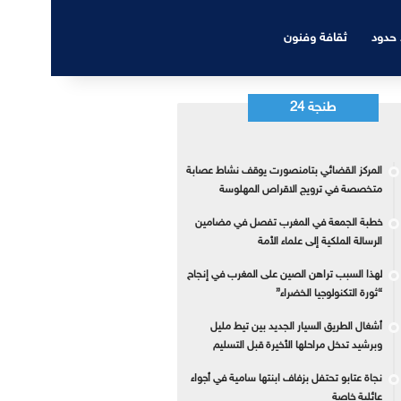
 حدود
ثقافة وفنون
طنجة 24
المركز القضائي بتامنصورت يوقف نشاط عصابة
متخصصة في ترويج الاقراص المهلوسة
خطبة الجمعة في المغرب تفصل في مضامين
الرسالة الملكية إلى علماء الأمة
لهذا السبب تراهن الصين على المغرب في إنجاح
“ثورة التكنولوجيا الخضراء”
أشغال الطريق السيار الجديد بين تيط مليل
وبرشيد تدخل مراحلها الأخيرة قبل التسليم
نجاة عتابو تحتفل بزفاف ابنتها سامية في أجواء
عائلية خاصة