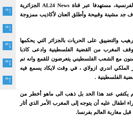
Gueules” الذي يبث على القناة الفرنسية، مستهدفا عبر قناة AL24 News الجزائرية
10:1
7
 جد مشينة وقبيحة وأطلق العنان لأكاذيب ممزوجة
10:1
3
رهيب والتضييق على الحريات بالجزائر التي يحكمها
09:5
9
ف المغرب من القضية الفلسطينية وادعى كاذبا
ضامنون مع الشعب الفلسطيني يتعرضون للقمع وانه تم
09:4
9
الملكي اندري ازولاي ، في وقت لايكاد يسمع فيه
ية الفلسطينية .
09:4
5
م يكتفي عند هذا الحد بل ذهب الى ماهو أخطر من
ء اطفال عليه أن يتوجه إلى المغرب الأمر الذي أثار
بل مغاربة العالم بفرنسا.